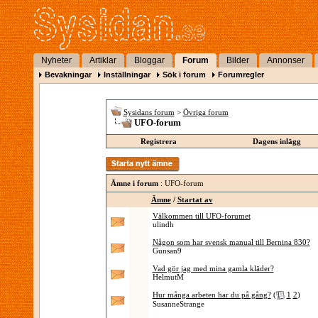
Nyheter
Artiklar
Bloggar
Forum
Bilder
Annonser
Bevakningar
Inställningar
Sök i forum
Forumregler
Sysidans forum
>
Övriga forum
UFO-forum
Registrera
Dagens inlägg
Ämne i forum
: UFO-forum
Ämne
/
Startat av
Välkommen till UFO-forumet
ulindh
Någon som har svensk manual till Bernina 830?
Gunsan9
Vad gör jag med mina gamla kläder?
HelmutM
Hur många arbeten har du på gång?
(
1
2
)
SusanneStrange