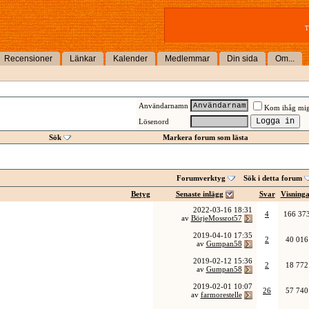
T
Recensioner
Länkar
Kalender
Medlemmar
Din sida
Om...
Användarnamn
Kom ihåg mi
Lösenord
Sök
Markera forum som lästa
Forumverktyg
Sök i detta forum
Betyg
Senaste inlägg
Svar
Visning
2022-03-16
18:31
4
166 37
av
BörjeMossrot57
2019-04-10
17:35
2
40 016
av
Gumpan58
2019-02-12
15:36
2
18 772
av
Gumpan58
2019-02-01
10:07
26
57 740
av
farmorestelle