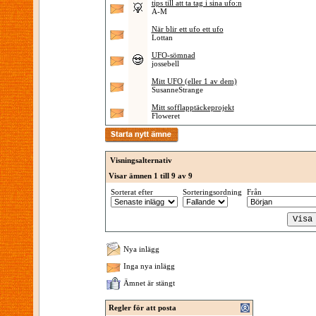
tips till att ta tag i sina ufo:n
A-M
När blir ett ufo ett ufo
Lottan
UFO-sömnad
jossebell
Mitt UFO (eller 1 av dem)
SusanneStrange
Mitt sofflapptäckeprojekt
Floweret
Visningsalternativ
Visar ämnen 1 till 9 av 9
Sorterat efter
Sorteringsordning
Från
Nya inlägg
Inga nya inlägg
Ämnet är stängt
Regler för att posta