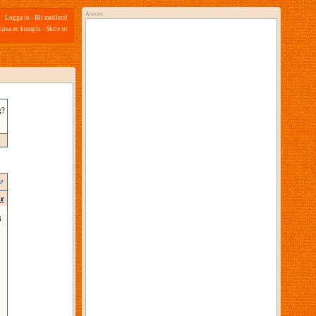
Annons
Logga in
-
Bli medlem!
ipsa en kompis
-
Skriv ut
g?
ar
3