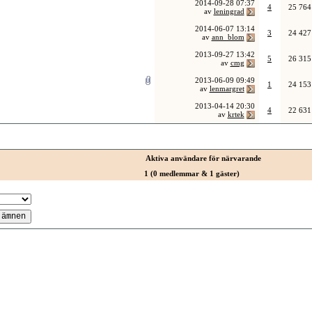
2014-09-28
07:37
4
25 764
av
leningrad
2014-06-07
13:14
3
24 427
av
ann_blom
2013-09-27
13:42
5
26 315
av
cmg
2013-06-09
09:49
1
24 153
av
lenmargret
2013-04-14
20:30
4
22 631
av
krtek
Aktiva användare för närvarande
1 (0 medlemmar & 1 gäster)