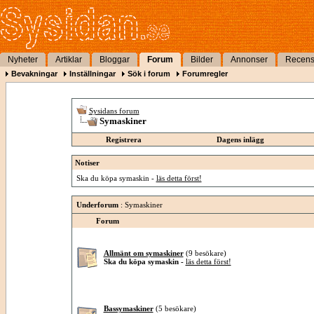
Nyheter
Artiklar
Bloggar
Forum
Bilder
Annonser
Recens
Bevakningar
Inställningar
Sök i forum
Forumregler
Sysidans forum
Symaskiner
Registrera
Dagens inlägg
Notiser
Ska du köpa symaskin -
läs detta först!
Underforum
: Symaskiner
Forum
Allmänt om symaskiner
(9 besökare)
Ska du köpa symaskin -
läs detta först!
Bassymaskiner
(5 besökare)