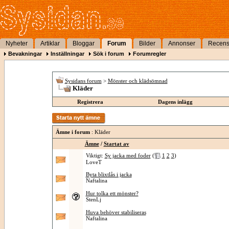
Nyheter
Artiklar
Bloggar
Forum
Bilder
Annonser
Recens
Bevakningar
Inställningar
Sök i forum
Forumregler
Sysidans forum
>
Mönster och klädsömnad
Kläder
Registrera
Dagens inlägg
Ämne i forum
: Kläder
Ämne
/
Startat av
Viktigt:
Sy jacka med foder
(
1
2
3
)
LoveT
Byta blixtlås i jacka
Naftalina
Hur tolka ett mönster?
StenLj
Huva behöver stabiliseras
Naftalina