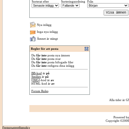
Sorterat efter
Sorteringsordning
Från
Nya inlägg
Inga nya inlägg
Ämnet är stängt
Regler för att posta
Du
får inte
posta nya ämnen
Du
får inte
posta svar
Du
får inte
posta bifogade filer
Du
får inte
redigera dina inlägg
BB-kod
är
på
Smilies
är
på
[IMG]
-kod är
av
HTML-kod är
av
Forum Rules
Alla tider är
Powered by
Copyright ©2000 -
Personuppgiftspolicy