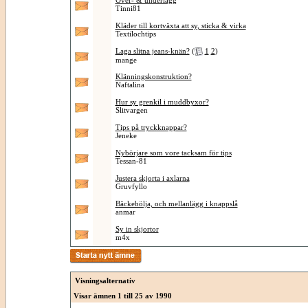
Över- & underlägg
Tinni81
Kläder till kortväxta att sy, sticka & virka
Textilochtips
Laga slitna jeans-knän?
(
1
2
)
mange
Klänningskonstruktion?
Naftalina
Hur sy grenkil i muddbyxor?
Slitvargen
Tips på tryckknappar?
Jeneke
Nybörjare som vore tacksam för tips
Tessan-81
Justera skjorta i axlarna
Gruvfyllo
Bäckebölja, och mellanlägg i knappslå
anmar
Sy in skjortor
m4x
Visningsalternativ
Visar ämnen 1 till 25 av 1990