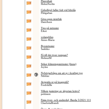
Fleecehatt
HelenNorlin
Cirkelkjol faller fult vid blixlås
Flitigafian
Göra egen ärmfisk
DaniAson
Tips på mönster
Eikei
volangblus
Anne-Maria
Byxmönster
Sashiko
Få till det över rumpan?
HelmutM
Söker klänningsmönster (linne)
Joylee
Nybörjarfråga om att sy i kraftigt tyg
Nibbler
Avigsida ut på knappslå?
FredrikBe
Vilken justering av skjortan krävs?
pettisson
Fästa över- och underdel, Burda 5/2021 111
CharlottaBrandt