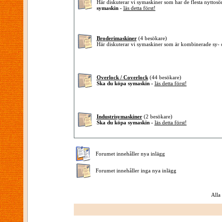
Här diskuterar vi symaskiner som har de flesta nytto
symaskin -
läs detta först!
Broderimaskiner
(4 besökare)
Här diskuterar vi symaskiner som är kombinerade sy-
Overlock / Coverlock
(44 besökare)
Ska du köpa symaskin -
läs detta först!
Industrisymaskiner
(2 besökare)
Ska du köpa symaskin -
läs detta först!
Forumet innehåller nya inlägg
Forumet innehåller inga nya inlägg
Alla