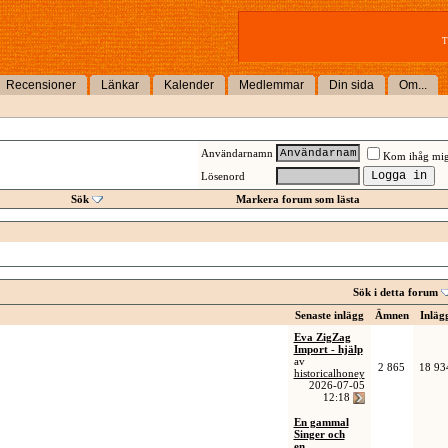
T
Recensioner
Länkar
Kalender
Medlemmar
Din sida
Om...
Användarnamn
Kom ihåg mi
Lösenord
Sök
Markera forum som lästa
Sök i detta forum
Senaste inlägg
Ämnen
Inläg
Eva ZigZag
Import - hjälp
av
2 865
18 93
historicalhoney
2026-07-05
12:18
En gammal
Singer och
en...