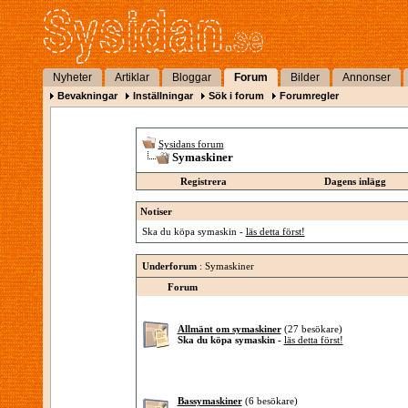
Nyheter
Artiklar
Bloggar
Forum
Bilder
Annonser
Bevakningar
Inställningar
Sök i forum
Forumregler
Sysidans forum
Symaskiner
Registrera
Dagens inlägg
Notiser
Ska du köpa symaskin -
läs detta först!
Underforum
: Symaskiner
Forum
Allmänt om symaskiner
(27 besökare)
Ska du köpa symaskin -
läs detta först!
Bassymaskiner
(6 besökare)