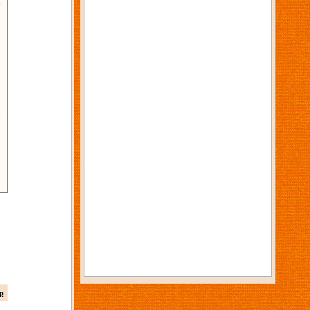
6
3
p