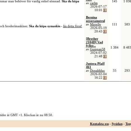
sömmar man behöver för vanlig enkel sömnad.
Ska du köpa
145
1 03
av
carlm
2026-07-17
10:01
Bernina
programstrul
av
MirreSv
111
583
 och broderimaskiner.
Ska du köpa symaskin -
läs detta först!
2026-05-19
20:43
[Brother
2104D] Vad
fyller...
1 384
8 48
av
Gumpan58
2024-07-02
21:48
Justera Pfaff
461
av
Donaldduc
55
293
2026-02-04
16:22
 tider är GMT +1. Klockan är nu
08:50
.
Kontakta oss
-
Sysidan
-
Top