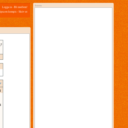
Annons
Logga in
-
Bli medlem!
ipsa en kompis
-
Skriv ut
g?
g
4