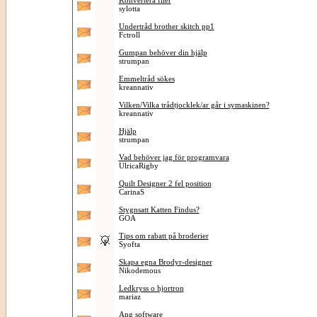
Konvertera filer
sylotta
Undertråd brother skitch pp1
Fctroll
Gumpan behöver din hjälp
strumpan
Emmeltråd sökes
kreannativ
Vilken/Vilka trådtjocklek/ar går i symaskinen?
kreannativ
Hjälp
strumpan
Vad behöver jag för programvara
UlricaRigby
Quilt Designer 2 fel position
CarinaS
Stygnsatt Katten Findus?
GOA
Tips om rabatt på broderier
Syofta
Skapa egna Brodyr-designer
Nikodemous
Ledkryss o hjortron
mariaz
Ang software