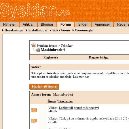
Nyheter
Artiklar
Bloggar
Forum
Bilder
Annonser
Recens
Bevakningar
Inställningar
Sök i forum
Forumregler
Sysidans forum
>
Tekniker
Maskinbroderi
Registrera
Dagens inlägg
Notiser
Tänk på att
inte
dela ut/erbjuda er att kopiera maskinbrodyrfiler som ni int
uppenbart är olagligt utdelade.
Läs mer här
Ämne i forum
: Maskinbroderi
Ämne
/
Startat av
Viktigt:
Länkar till gratisbroderier(ny)
ulindh
Viktigt:
Tänk på att mönster är upphovsskyddade
(
1
2
3
clindh