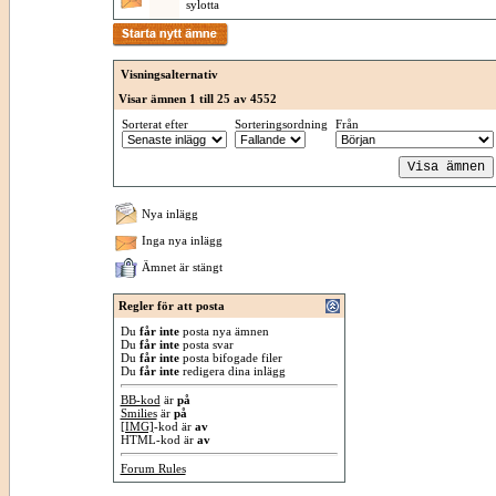
sylotta
Visningsalternativ
Visar ämnen 1 till 25 av 4552
Sorterat efter
Sorteringsordning
Från
Nya inlägg
Inga nya inlägg
Ämnet är stängt
Regler för att posta
Du
får inte
posta nya ämnen
Du
får inte
posta svar
Du
får inte
posta bifogade filer
Du
får inte
redigera dina inlägg
BB-kod
är
på
Smilies
är
på
[IMG]
-kod är
av
HTML-kod är
av
Forum Rules