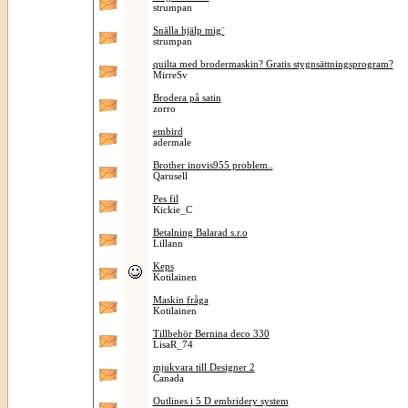
strumpan
Snälla hjälp mig¨
strumpan
quilta med brodermaskin? Gratis stygnsättningsprogram?
MirreSv
Brodera på satin
zorro
embird
adermale
Brother inovis955 problem..
Qarusell
Pes fil
Kickie_C
Betalning Balarad s.r.o
Lillann
Keps
Kotilainen
Maskin fråga
Kotilainen
Tillbehör Bernina deco 330
LisaR_74
mjukvara till Designer 2
Canada
Outlines i 5 D embridery system