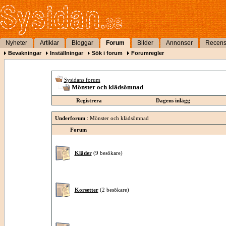
Nyheter
Artiklar
Bloggar
Forum
Bilder
Annonser
Recens
Bevakningar
Inställningar
Sök i forum
Forumregler
Sysidans forum
Mönster och klädsömnad
Registrera
Dagens inlägg
Underforum
: Mönster och klädsömnad
Forum
Kläder
(9 besökare)
Korsetter
(2 besökare)