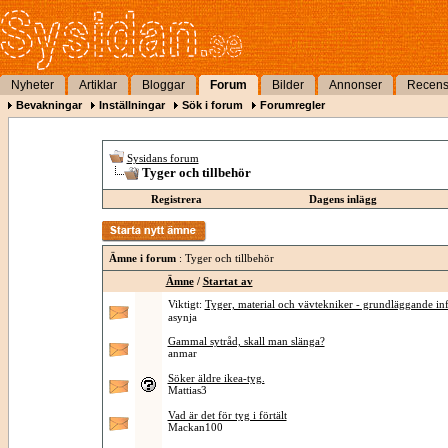
Nyheter
Artiklar
Bloggar
Forum
Bilder
Annonser
Recens
Bevakningar
Inställningar
Sök i forum
Forumregler
Sysidans forum
Tyger och tillbehör
Registrera
Dagens inlägg
Ämne i forum
: Tyger och tillbehör
Ämne
/
Startat av
Viktigt:
Tyger, material och vävtekniker - grundläggande in
asynja
Gammal sytråd, skall man slänga?
anmar
Söker äldre ikea-tyg.
Mattias3
Vad är det för tyg i förtält
Mackan100