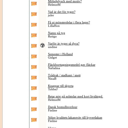
Möbelplysch med motiv?
HelmutM
Vad är det för tyger?
juler
Få ut mönsterdelar i flera lager?
LillaHon
Namn på tyg
Rutiga
Varför är tyger så dyra?
undine
Semester i Holland
Gidget
Fläckborttagningsmedel gav fläckar
Naftalina
Trådrak / stadkant / snett
NinaB
Knappar till skjorta
TobbeJ
Retar mig på solstolar med kort livslängd.
HelmutM
Dansk bomullsverlour
Finline
Söker kvalitets lakansväv till kyvertlakan
Finline