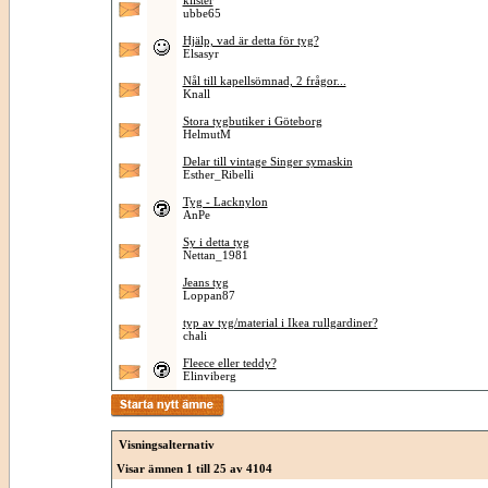
klister
ubbe65
Hjälp, vad är detta för tyg?
Elsasyr
Nål till kapellsömnad, 2 frågor...
Knall
Stora tygbutiker i Göteborg
HelmutM
Delar till vintage Singer symaskin
Esther_Ribelli
Tyg - Lacknylon
AnPe
Sy i detta tyg
Nettan_1981
Jeans tyg
Loppan87
typ av tyg/material i Ikea rullgardiner?
chali
Fleece eller teddy?
Elinviberg
Visningsalternativ
Visar ämnen 1 till 25 av 4104