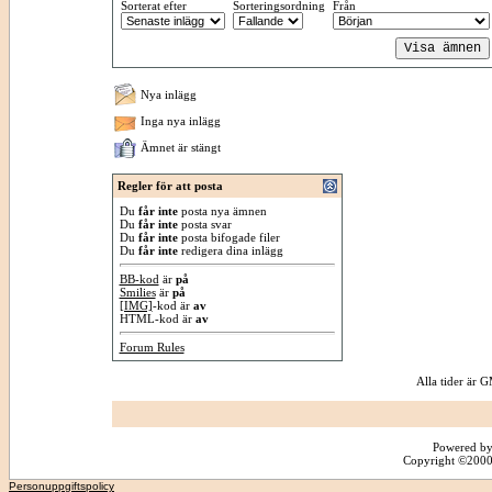
Sorterat efter
Sorteringsordning
Från
Nya inlägg
Inga nya inlägg
Ämnet är stängt
Regler för att posta
Du
får inte
posta nya ämnen
Du
får inte
posta svar
Du
får inte
posta bifogade filer
Du
får inte
redigera dina inlägg
BB-kod
är
på
Smilies
är
på
[IMG]
-kod är
av
HTML-kod är
av
Forum Rules
Alla tider är
Powered by
Copyright ©2000 -
Personuppgiftspolicy