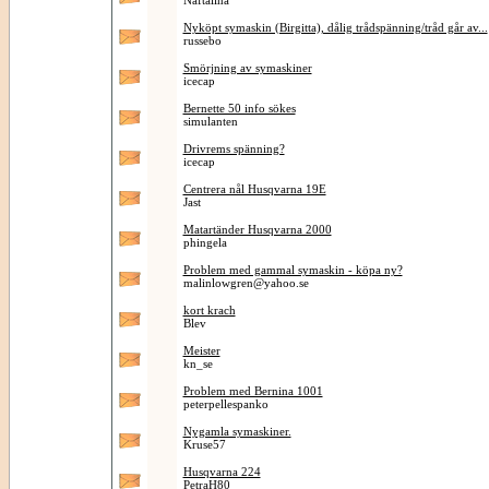
Naftalina
Nyköpt symaskin (Birgitta), dålig trådspänning/tråd går av...
russebo
Smörjning av symaskiner
icecap
Bernette 50 info sökes
simulanten
Drivrems spänning?
icecap
Centrera nål Husqvarna 19E
Jast
Matartänder Husqvarna 2000
phingela
Problem med gammal symaskin - köpa ny?
malinlowgren@yahoo.se
kort krach
Blev
Meister
kn_se
Problem med Bernina 1001
peterpellespanko
Nygamla symaskiner.
Kruse57
Husqvarna 224
PetraH80