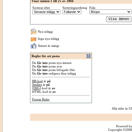
Visar ämnen 1 till 25 av 2866
Sorterat efter
Sorteringsordning
Från
Nya inlägg
Inga nya inlägg
Ämnet är stängt
Regler för att posta
Du
får inte
posta nya ämnen
Du
får inte
posta svar
Du
får inte
posta bifogade filer
Du
får inte
redigera dina inlägg
BB-kod
är
på
Smilies
är
på
[IMG]
-kod är
av
HTML-kod är
av
Forum Rules
Alla tider är
Powered by
Copyright ©2000 -