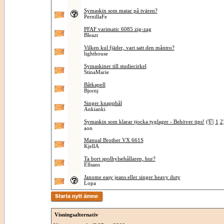
Symaskin som matar på tvären?
PernillaFe
PFAF varimatic 6085 zig-zag
Bleazt
Vilken kul fjäder, vart satt den måntro?
lighthouse
Symaskiner till studiecirkel
StinaMarie
Båtkapell
Bjornj
Singer knapphål
Ankianki
Symaskin som klarar tjocka tyglager - Behöver tips!
(
1
2
aon
Manual Brother VX 661S
KjellA
Ta bort spolhylsehållaren, hur?
Ellsans
Janome easy jeans eller singer heavy duty
Lopa
Visningsalternativ