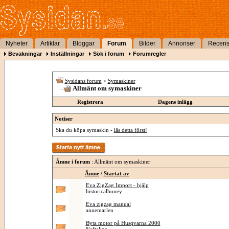
Nyheter
Artiklar
Bloggar
Forum
Bilder
Annonser
Recens
Bevakningar
Inställningar
Sök i forum
Forumregler
Sysidans forum
>
Symaskiner
Allmänt om symaskiner
Registrera
Dagens inlägg
Notiser
Ska du köpa symaskin -
läs detta först!
Ämne i forum
: Allmänt om symaskiner
Ämne
/
Startat av
Eva ZigZag Import - hjälp
historicalhoney
Eva zigzag manual
annemarlen
Byta motor på Husqvarna 2000