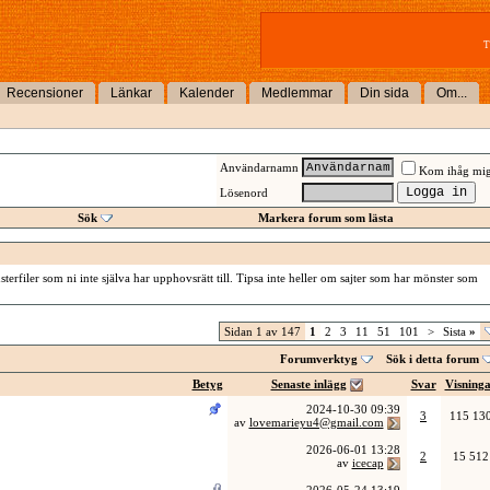
T
Recensioner
Länkar
Kalender
Medlemmar
Din sida
Om...
Användarnamn
Kom ihåg mi
Lösenord
Sök
Markera forum som lästa
erfiler som ni inte själva har upphovsrätt till. Tipsa inte heller om sajter som har mönster som
Sidan 1 av 147
1
2
3
11
51
101
>
Sista
»
Forumverktyg
Sök i detta forum
Betyg
Senaste inlägg
Svar
Visning
2024-10-30
09:39
3
115 13
av
lovemarieyu4@gmail.com
2026-06-01
13:28
2
15 512
av
icecap