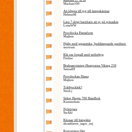
Rimoldi 27 B.30
Mackan100
Att klippa till tyg till lampskärmar
HelmutM
Lära 7-årigt barnbarn att sy på symaskin
LottaWW
Provdocka Pantaform
Majken
Hjälp med gigantiska, ljuddämpande gardiner.
stortrum
Klä om fotpall med möbeltyg
Finline
Bruksanvisning Husqvarna Viking 250
Sanna69
Provdockan Diana
Majken
Trådtjocklek?
StenLj
Söker Hugin 700 Handbok
Kummelnäs
Nybörjare
SteAhl
Klossar till hängslen
skraddaren_sager_nej
Konvertera filer