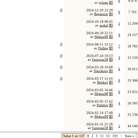
0
6 674
av
sylotta
2024-12-29
22:29
0
7 701
av
Reparerar
2024-10-18
08:45
1
12 204
av
suskal
2024-09-29
22:11
6
24 157
av
HelmutM
2024-08-11
15:12
7
18 782
av
Finline
2024-07-24
19:53
3
15 150
av
Gumpan58
2024-05-28
10:08
6
30 611
av
Teknikern
2024-03-17
11:10
0
33 366
av
Henke1
2024-03-05
16:46
0
25 051
av
HelmutM
2024-03-05
12:42
4
26 595
av
Padalun
2024-02-24
17:49
3
25 136
av
HelmutM
2024-01-31
21:28
1
44 140
av
Gumpan58
Sidan 1 av 147
1
2
3
11
51
101
>
Sista
»