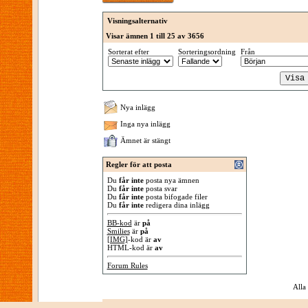
Visningsalternativ
Visar ämnen 1 till 25 av 3656
Sorterat efter
Sorteringsordning
Från
Nya inlägg
Inga nya inlägg
Ämnet är stängt
Regler för att posta
Du
får inte
posta nya ämnen
Du
får inte
posta svar
Du
får inte
posta bifogade filer
Du
får inte
redigera dina inlägg
BB-kod
är
på
Smilies
är
på
[IMG]
-kod är
av
HTML-kod är
av
Forum Rules
Alla