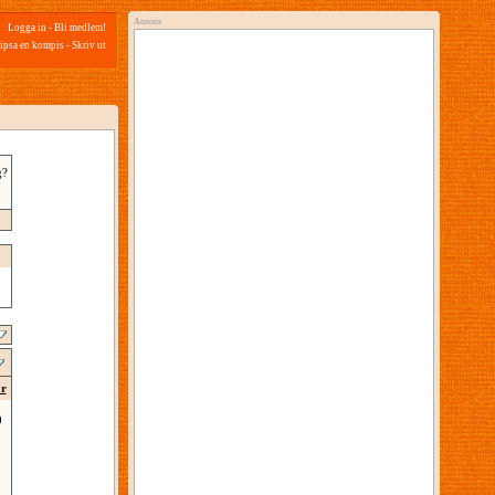
Annons
Logga in
-
Bli medlem!
ipsa en kompis
-
Skriv ut
g?
ar
0