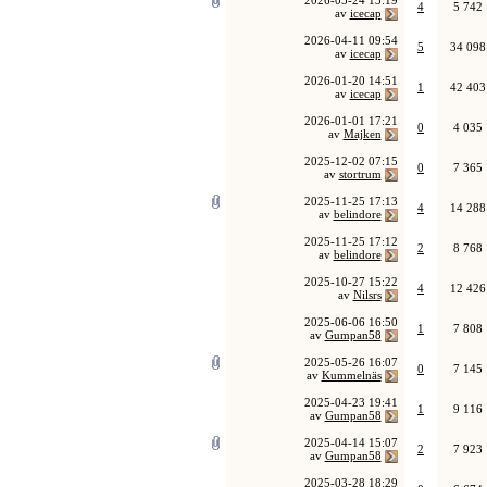
2026-05-24
13:19
4
5 742
av
icecap
2026-04-11
09:54
5
34 098
av
icecap
2026-01-20
14:51
1
42 403
av
icecap
2026-01-01
17:21
0
4 035
av
Majken
2025-12-02
07:15
0
7 365
av
stortrum
2025-11-25
17:13
4
14 288
av
belindore
2025-11-25
17:12
2
8 768
av
belindore
2025-10-27
15:22
4
12 426
av
Nilsrs
2025-06-06
16:50
1
7 808
av
Gumpan58
2025-05-26
16:07
0
7 145
av
Kummelnäs
2025-04-23
19:41
1
9 116
av
Gumpan58
2025-04-14
15:07
2
7 923
av
Gumpan58
2025-03-28
18:29