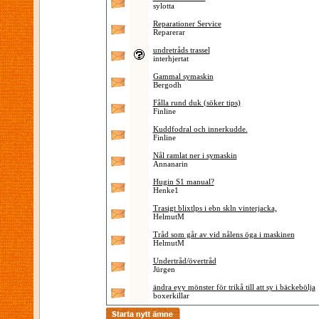
sylotta
Reparationer Service
Reparerar
undretråds trassel
interhjertat
Gammal symaskin
Bergodh
Fålla rund duk (söker tips)
Finline
Kuddfodral och innerkudde.
Finline
Nål ramlat ner i symaskin
Annanarin
Hugin S1 manual?
Henke1
Trasigt blixtlps i ebn skln vinterjacka,
HelmutM
Tråd som går av vid nålens öga i maskinen
HelmutM
Undertråd/övertråd
Jürgen
ändra eyy mönster för trikå till att sy i bäckebölja
boxerkillar