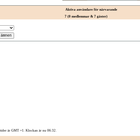
Aktiva användare för närvarande
7 (0 medlemmar & 7 gäster)
 tider är GMT +1. Klockan är nu
06:32
.
Kontakta oss
-
Sysidan
-
Top