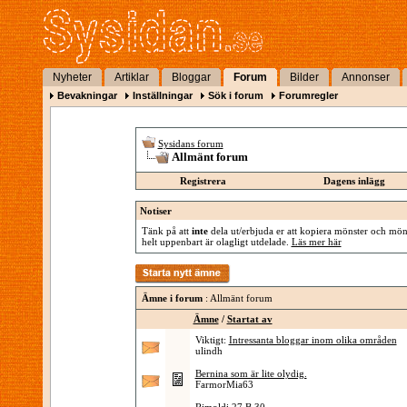
Nyheter
Artiklar
Bloggar
Forum
Bilder
Annonser
Bevakningar
Inställningar
Sök i forum
Forumregler
Sysidans forum
Allmänt forum
Registrera
Dagens inlägg
Notiser
Tänk på att
inte
dela ut/erbjuda er att kopiera mönster och mönst
helt uppenbart är olagligt utdelade.
Läs mer här
Ämne i forum
: Allmänt forum
Ämne
/
Startat av
Viktigt:
Intressanta bloggar inom olika områden
ulindh
Bernina som är lite olydig.
FarmorMia63