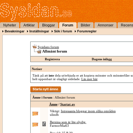
Nyheter
Artiklar
Bloggar
Forum
Bilder
Annonser
Recens
Bevakningar
Inställningar
Sök i forum
Forumregler
Sysidans forum
Allmänt forum
Registrera
Dagens inlägg
Notiser
Tänk på att
inte
dela ut/erbjuda er att kopiera mönster och mönsterfiler so
helt uppenbart är olagligt utdelade.
Läs mer här
Ämne i forum
: Allmänt forum
Ämne
/
Startat av
Viktigt:
Intressanta bloggar inom olika områden
ulindh
Bernina som är lite olydig.
FarmorMia63