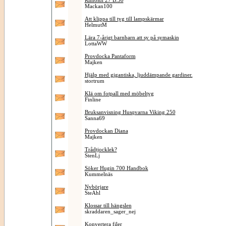
Rimoldi 27 B.30
Mackan100
Att klippa till tyg till lampskärmar
HelmutM
Lära 7-årigt barnbarn att sy på symaskin
LottaWW
Provdocka Pantaform
Majken
Hjälp med gigantiska, ljuddämpande gardiner.
stortrum
Klä om fotpall med möbeltyg
Finline
Bruksanvisning Husqvarna Viking 250
Sanna69
Provdockan Diana
Majken
Trådtjocklek?
StenLj
Söker Hugin 700 Handbok
Kummelnäs
Nybörjare
SteAhl
Klossar till hängslen
skraddaren_sager_nej
Konvertera filer