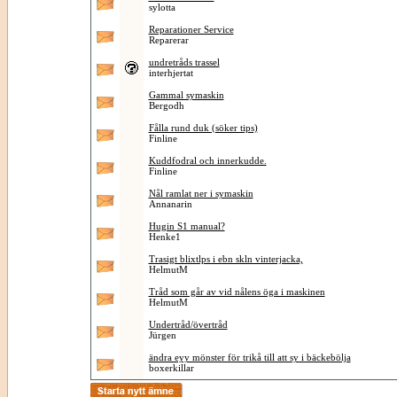
sylotta
Reparationer Service
Reparerar
undretråds trassel
interhjertat
Gammal symaskin
Bergodh
Fålla rund duk (söker tips)
Finline
Kuddfodral och innerkudde.
Finline
Nål ramlat ner i symaskin
Annanarin
Hugin S1 manual?
Henke1
Trasigt blixtlps i ebn skln vinterjacka,
HelmutM
Tråd som går av vid nålens öga i maskinen
HelmutM
Undertråd/övertråd
Jürgen
ändra eyy mönster för trikå till att sy i bäckebölja
boxerkillar