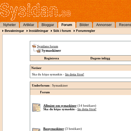
Nyheter
Artiklar
Bloggar
Forum
Bilder
Annonser
Recens
Bevakningar
Inställningar
Sök i forum
Forumregler
Sysidans forum
Symaskiner
Registrera
Dagens inlägg
Notiser
Ska du köpa symaskin -
läs detta först!
Underforum
: Symaskiner
Forum
Allmänt om symaskiner
(14 besökare)
Ska du köpa symaskin -
läs detta först!
Bassymaskiner
(3 besökare)