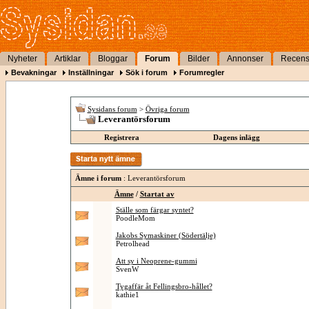
Nyheter
Artiklar
Bloggar
Forum
Bilder
Annonser
Recens
Bevakningar
Inställningar
Sök i forum
Forumregler
Sysidans forum
>
Övriga forum
Leverantörsforum
Registrera
Dagens inlägg
Ämne i forum
: Leverantörsforum
Ämne
/
Startat av
Ställe som färgar syntet?
PoodleMom
Jakobs Symaskiner (Södertälje)
Petrolhead
Att sy i Neoprene-gummi
SvenW
Tygaffär åt Fellingsbro-hållet?
kathie1