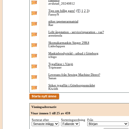
Panduro
avslutad_20240812
Tips om billig garn!
(
1
2
3
)
FannyN
söker tapetserarmatrial
Rae
Lelit ångstation - service/reparation - var?
arentienda
Skomakarmaskin Singer 29K4
Läderlappen
Maskinbrodyrtråd - utbud i Göteborg
ichigo
Tygaffärer i Växjö
Tripteaser
Leverans från Sewing Machine Direct?
Sanan
Söker tygaffär i Göteborgsområdet
Kiwiith
Visningsalternativ
Visar ämnen 1 till 25 av 459
Sorterat efter
Sorteringsordning
Från