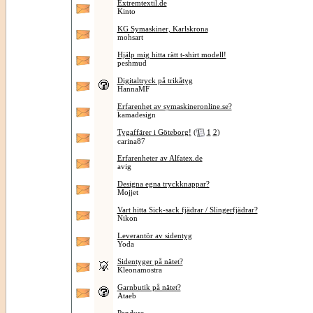
Extremtextil.de
Kinto
KG Symaskiner, Karlskrona
mohsart
Hjälp mig hitta rätt t-shirt modell!
peshmud
Digitaltryck på trikåtyg
HannaMF
Erfarenhet av symaskineronline.se?
kamadesign
Tygaffärer i Göteborg!
(
1
2
)
carina87
Erfarenheter av Alfatex.de
avig
Designa egna tryckknappar?
Mojjet
Vart hitta Sick-sack fjädrar / Slingerfjädrar?
Nikon
Leverantör av sidentyg
Yoda
Sidentyger på nätet?
Kleonamostra
Garnbutik på nätet?
Ataeb