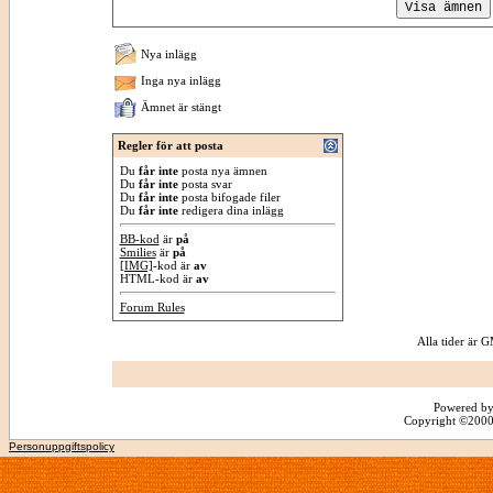
Nya inlägg
Inga nya inlägg
Ämnet är stängt
Regler för att posta
Du
får inte
posta nya ämnen
Du
får inte
posta svar
Du
får inte
posta bifogade filer
Du
får inte
redigera dina inlägg
BB-kod
är
på
Smilies
är
på
[IMG]
-kod är
av
HTML-kod är
av
Forum Rules
Alla tider är
Powered by
Copyright ©2000 -
Personuppgiftspolicy