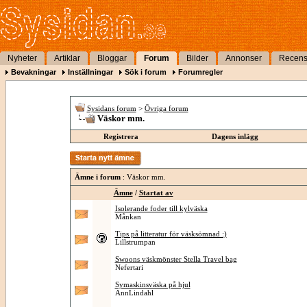
Nyheter
Artiklar
Bloggar
Forum
Bilder
Annonser
Recens
Bevakningar
Inställningar
Sök i forum
Forumregler
Sysidans forum
>
Övriga forum
Väskor mm.
Registrera
Dagens inlägg
Ämne i forum
: Väskor mm.
Ämne
/
Startat av
Isolerande foder till kylväska
Månkan
Tips på litteratur för väsksömnad :)
Lillstrumpan
Swoons väskmönster Stella Travel bag
Nefertari
Symaskinsväska på hjul
AnnLindahl