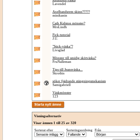
Kettelbell-väska
Lavendel
Axelbandsrem skinn?????
minikanin
Cath Kidston mönster?
MrsLindh
Fick-tutorial
J.U.
"Stick-väska"?
Livsglad
Mönster till smidig skötväska?
FruNalleman
Tips till Jeansväska...
Skrothis
söker fjädrande stängningsmekanism
Samigabriell
Väskmönster
123
Visningsalternativ
Visar ämnen 1 till 25 av 320
Sorterat efter
Sorteringsordning
Från