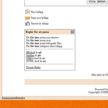
Nya inlägg
Inga nya inlägg
Ämnet är stängt
Regler för att posta
Du
får inte
posta nya ämnen
Du
får inte
posta svar
Du
får inte
posta bifogade filer
Du
får inte
redigera dina inlägg
BB-kod
är
på
Smilies
är
på
[IMG]
-kod är
av
HTML-kod är
av
Forum Rules
Alla tider är
Powered by
Copyright ©2000 -
Personuppgiftspolicy