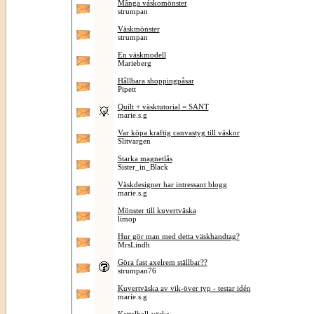
Mânga váskomönster
strumpan
Väskmönster
strumpan
En väskmodell
Marieberg
Hållbara shoppingpåsar
Pipett
Quilt + väsktutorial = SANT
marie.s.g
Var köpa kraftig canvastyg till väskor
Slitvargen
Starka magnetlås
Sister_in_Black
Väskdesigner har intressant blogg
marie.s.g
Mönster till kuvertväska
limop
Hur gör man med detta väskhandtag?
MrsLindh
Göra fast axelrem ställbar??
strumpan76
Kuvertväska av vik-över typ - testar idén
marie.s.g