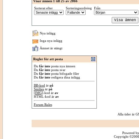
Visar ämnen 1 till 25 av 2866
Sorterat efter
Sorteringsordning
Från
Nya inlägg
Inga nya inlägg
Ämnet är stängt
Regler för att posta
Du
får inte
posta nya ämnen
Du
får inte
posta svar
Du
får inte
posta bifogade filer
Du
får inte
redigera dina inlägg
BB-kod
är
på
Smilies
är
på
[IMG]
-kod är
av
HTML-kod är
av
Forum Rules
Alla tider är
Powered by
Copyright ©2000 -