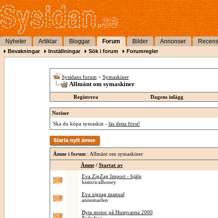
Nyheter
Artiklar
Bloggar
Forum
Bilder
Annonser
Recens
Bevakningar
Inställningar
Sök i forum
Forumregler
Sysidans forum
>
Symaskiner
Allmänt om symaskiner
Registrera
Dagens inlägg
Notiser
Ska du köpa symaskin -
läs detta först!
Ämne i forum
: Allmänt om symaskiner
Ämne
/
Startat av
Eva ZigZag Import - hjälp
historicalhoney
Eva zigzag manual
annemarlen
Byta motor på Husqvarna 2000