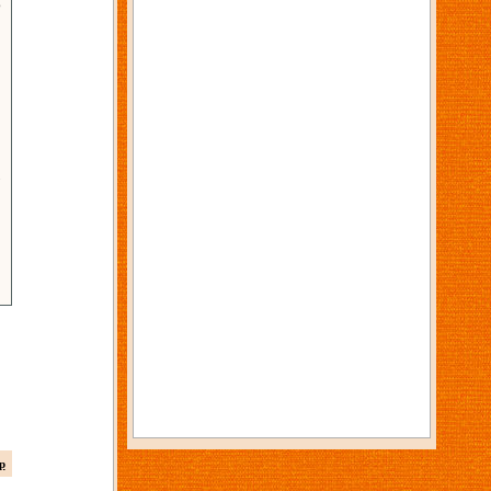
6
3
p