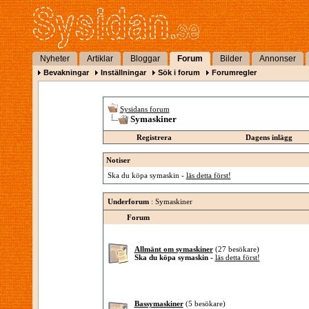
Nyheter
Artiklar
Bloggar
Forum
Bilder
Annonser
Bevakningar
Inställningar
Sök i forum
Forumregler
Sysidans forum
Symaskiner
Registrera
Dagens inlägg
Notiser
Ska du köpa symaskin -
läs detta först!
Underforum
: Symaskiner
Forum
Allmänt om symaskiner
(27 besökare)
Ska du köpa symaskin -
läs detta först!
Bassymaskiner
(5 besökare)