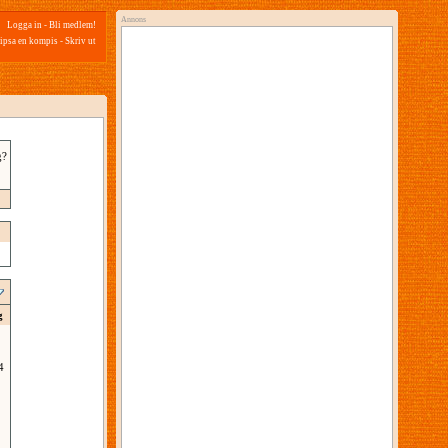
Annons
Logga in
-
Bli medlem!
ipsa en kompis
-
Skriv ut
g?
g
4