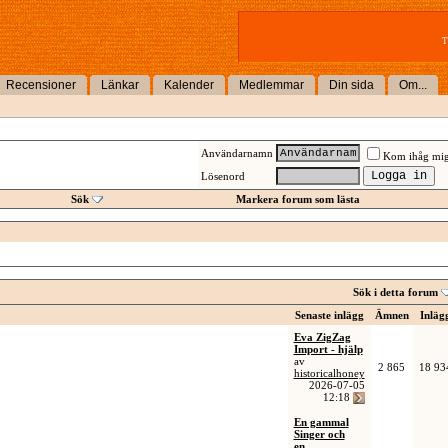
T
Recensioner
Länkar
Kalender
Medlemmar
Din sida
Om...
Användarnamn
Kom ihåg mi
Lösenord
Sök
Markera forum som lästa
Sök i detta forum
Senaste inlägg
Ämnen
Inläg
Eva ZigZag
Import - hjälp
av
2 865
18 93
historicalhoney
2026-07-05
12:18
En gammal
Singer och
en...