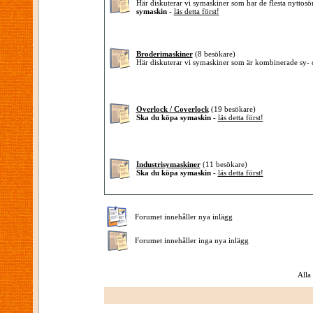
Här diskuterar vi symaskiner som har de flesta nytto
symaskin -
läs detta först!
Broderimaskiner
(8 besökare)
Här diskuterar vi symaskiner som är kombinerade sy-
Overlock / Coverlock
(19 besökare)
Ska du köpa symaskin -
läs detta först!
Industrisymaskiner
(11 besökare)
Ska du köpa symaskin -
läs detta först!
Forumet innehåller nya inlägg
Forumet innehåller inga nya inlägg
Alla