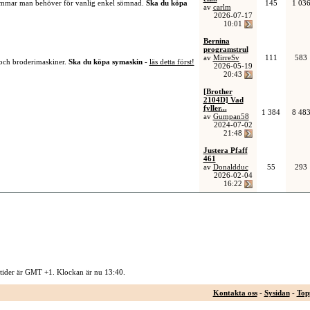
sömmar man behöver för vanlig enkel sömnad.
Ska du köpa
145
1 03
av
carlm
2026-07-17
10:01
Bernina
programstrul
av
MirreSv
111
583
 och broderimaskiner.
Ska du köpa symaskin -
läs detta först!
2026-05-19
20:43
[Brother
2104D] Vad
fyller...
1 384
8 48
av
Gumpan58
2024-07-02
21:48
Justera Pfaff
461
av
Donaldduc
55
293
2026-02-04
16:22
 tider är GMT +1. Klockan är nu
13:40
.
Kontakta oss
-
Sysidan
-
Top