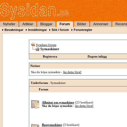
Nyheter
Artiklar
Bloggar
Forum
Bilder
Annonser
Recens
Bevakningar
Inställningar
Sök i forum
Forumregler
Sysidans forum
Symaskiner
Registrera
Dagens inlägg
Notiser
Ska du köpa symaskin -
läs detta först!
Underforum
: Symaskiner
Forum
Allmänt om symaskiner
(23 besökare)
Ska du köpa symaskin -
läs detta först!
Bassymaskiner
(3 besökare)