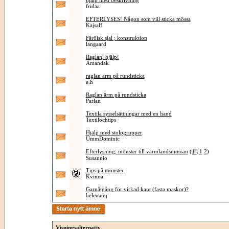
hjälp med beskrivning
fridaa
EFTERLYSES! Någon som vill sticka mössa
KajsaH
Färöisk sjal ; konstruktion
langaard
Raglan, hjälp!
Amandak
raglan ärm på rundsticka
e.h
Raglan ärm på rundsticka
Parlan
Textila sysselsättningar med en hand
Textilochtips
Hjälp med stolpgrupper
UmmDominic
Efterlysning; mönster till värmlandsmössan
(
1
2
)
Susannio
Tips på mönster
Kvinna
Garnåtgång för virkad kant (fasta maskor)?
helenamj
Visningsalternativ