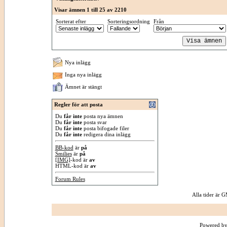
Visar ämnen 1 till 25 av 2210
Sorterat efter
Sorteringsordning
Från
Nya inlägg
Inga nya inlägg
Ämnet är stängt
Regler för att posta
Du
får inte
posta nya ämnen
Du
får inte
posta svar
Du
får inte
posta bifogade filer
Du
får inte
redigera dina inlägg
BB-kod
är
på
Smilies
är
på
[IMG]
-kod är
av
HTML-kod är
av
Forum Rules
Alla tider är
Powered by