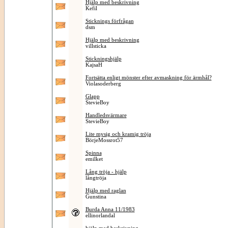
Hjälp med beskrivning
Kefil
Sticknings förfrågan
dsm
Hjälp med beskrivning
villsticka
Stickningshjälp
KajsaH
Fortsätta enligt mönster efter avmaskning för ärmhål?
Violasoderberg
Glapp
StevieBoy
Handledsvärmare
StevieBoy
Lite mysig och kramig tröja
BörjeMossrot57
Spinna
emilket
Lång tröja - hjälp
långtröja
Hjälp med raglan
Gunstina
Burda Anna 11/1983
ellinorlandal