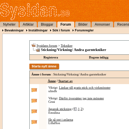
Nyheter
Artiklar
Bloggar
Forum
Bilder
Annonser
Recens
Bevakningar
Inställningar
Sök i forum
Forumregler
Sysidans forum
>
Tekniker
Stickning/Virkning/ Andra garntekniker
Registrera
Dagens inlägg
Ämne i forum
: Stickning/Virkning/ Andra garntekniker
Ämne
/
Startat av
Viktigt:
Länkar till gratis stick och virkmönster
ulindh
Viktigt:
Därför översätter jag inte mönster
Cessi
Japansk stickning
(
1
2
)
Emsilina
får så ont i axlarna
LillaHon