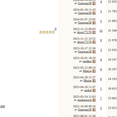
2024-04-14
00:25
4
22 655
av
Gumpan58
2024-02-18
11:43
5
21 783
av
Gumpan58
2024-01-07
23:05
5
21 693
av
Gumpan58
2023-11-13
00:03
12
31 349
av
shoto77176
2023-11-12
23:52
9
21 978
av
shoto77176
2023-10-17
12:50
3
22 032
av
Gumpan58
2023-10-01
18:33
0
19 247
av
emilket
2023-05-12
08:23
0
20 347
av
MiaLia
2023-04-28
21:57
0
24 193
av
Munin
2023-04-26
11:47
1
18 653
av
suskal
2023-03-24
12:03
7
23 602
av
markmorris
7488
2022-10-09
09:16
1
23 022
av
Gumpan58
2022-08-01
12:28