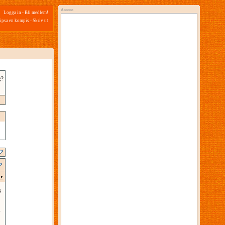
Annons
Logga in
-
Bli medlem!
ipsa en kompis
-
Skriv ut
g?
ar
6
1