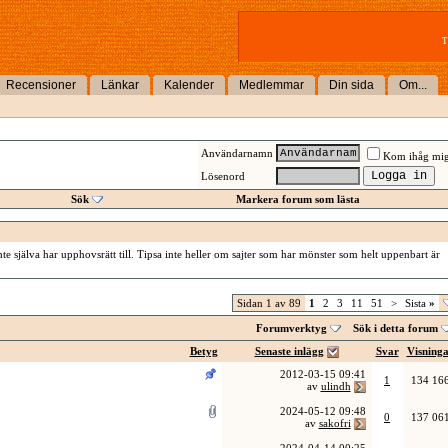
T
Recensioner
Länkar
Kalender
Medlemmar
Din sida
Om...
Användarnamn
Kom ihåg mi
Lösenord
Sök
Markera forum som lästa
te själva har upphovsrätt till. Tipsa inte heller om sajter som har mönster som helt uppenbart är
Sidan 1 av 89
1
2
3
11
51
>
Sista
»
Forumverktyg
Sök i detta forum
Betyg
Senaste inlägg
Svar
Visning
2012-03-15
09:41
1
134 16
av
ulindh
2024-05-12
09:48
0
137 06
av
sakofri