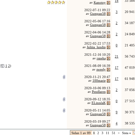
14
33 584
av
Kanotoy
2022-07-11
09:22
3
20 941
av
Gumpan58
2022-05-06
17:16
2
34 187
av
Gumpan58
2022-04-06
14:28
2
24 849
av
Gumpan58
2022-02-22
17:53
0
21 405
av
Juliiia_lundin
2021-12-16
10:20
21
56 743
av
rsneha
(
1
2
)
2021-08-09
16:39
17
47 019
av
sweely
2020-11-21
20:47
17
61 948
av
100marie
2020-10-06
09:13
2
37 056
av
Pendlaren
2020-09-12
18:35
0
27 515
av
ELinnéaK
2020-05-11
14:05
9
30 371
av
Gumpan58
2020-03-19
09:27
4
38 535
av
Gumpan58
Sidan 1 av 89
1
2
3
11
51
>
Sista
»