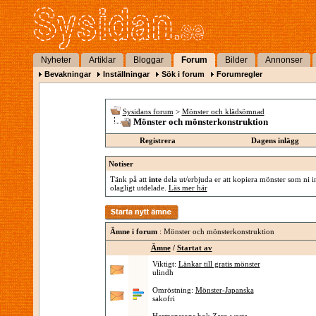
Nyheter
Artiklar
Bloggar
Forum
Bilder
Annonser
Bevakningar
Inställningar
Sök i forum
Forumregler
Sysidans forum
>
Mönster och klädsömnad
Mönster och mönsterkonstruktion
Registrera
Dagens inlägg
Notiser
Tänk på att
inte
dela ut/erbjuda er att kopiera mönster som ni in
olagligt utdelade.
Läs mer här
Ämne i forum
: Mönster och mönsterkonstruktion
Ämne
/
Startat av
Viktigt:
Länkar till gratis mönster
ulindh
Omröstning:
Mönster-Japanska
sakofri