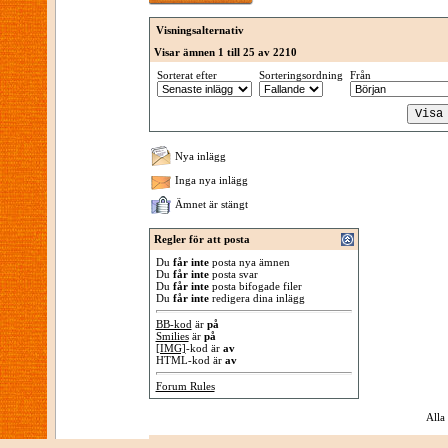
Visningsalternativ
Visar ämnen 1 till 25 av 2210
Sorterat efter
Sorteringsordning
Från
Nya inlägg
Inga nya inlägg
Ämnet är stängt
Regler för att posta
Du
får inte
posta nya ämnen
Du
får inte
posta svar
Du
får inte
posta bifogade filer
Du
får inte
redigera dina inlägg
BB-kod
är
på
Smilies
är
på
[IMG]
-kod är
av
HTML-kod är
av
Forum Rules
Alla