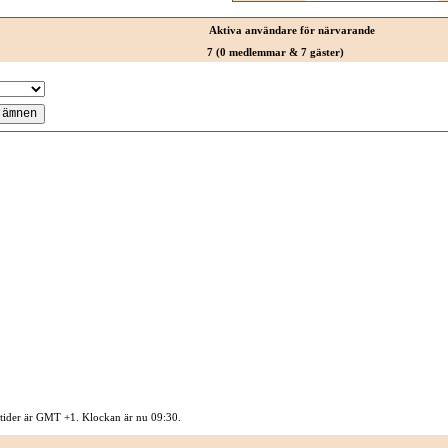
Aktiva användare för närvarande
7 (0 medlemmar & 7 gäster)
 tider är GMT +1. Klockan är nu
09:30
.
Kontakta oss
-
Sysidan
-
Top