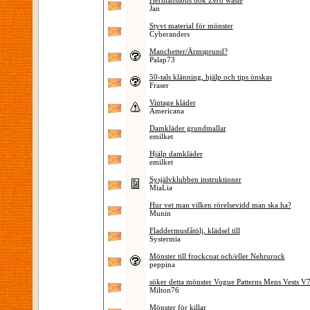
Hermanssons bok Zero waste
Jan
Styvt material för mönster
Cyberanders
Manchetter/Ärmsprund?
Palap73
50-tals klänning, hjälp och tips önskas
Fraser
Vintage kläder
Americana
Damkläder grundmallar
emilket
Hjälp damkläder
emilket
Sysjälvklubben instruktioner
MiaLia
Hur vet man vilken rörelsevidd man ska ha?
Munin
Fladdermusfåtölj, klädsel till
Systermia
Mönster till frockcoat och/eller Nehrurock
peppina
söker detta mönster Vogue Patterns Mens Vests V
Milton76
Mönster för killar