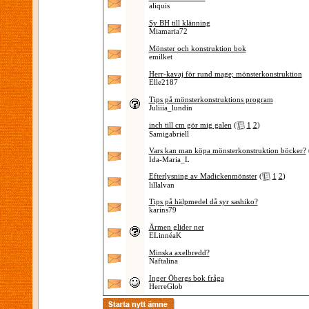
aliquis
Sy BH till klänning
Miamaria72
Mönster och konstruktion bok
emilket
Herr-kavaj för rund mage; mönsterkonstruktion
Elle2187
Tips på mönsterkonstruktions program
Juliiia_lundin
inch till cm gör mig galen
(
1
2
)
Samigabriell
Vars kan man köpa mönsterkonstruktion böcker?
Ida-Maria_L
Efterlysning av Madickenmönster
(
1
2
)
lillalvan
Tips på hälpmedel då syr sashiko?
karins79
Ärmen glider ner
ELinnéaK
Minska axelbredd?
Naftalina
Inger Öbergs bok fråga
HerreGlob