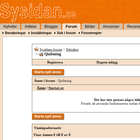
Nyheter
Artiklar
Bloggar
Forum
Bilder
Annonser
Recens
Bevakningar
Inställningar
Sök i forum
Forumregler
Sysidans forum
>
Tekniker
Quiltning
Registrera
Dagens inlägg
Ämne i forum
: Quiltning
Ämne
/
Startat av
Det har inte postats några inl
Försök att använda funktionerna nedan fö
Visningsalternativ
Visar ämnen 0 till 0 av 0