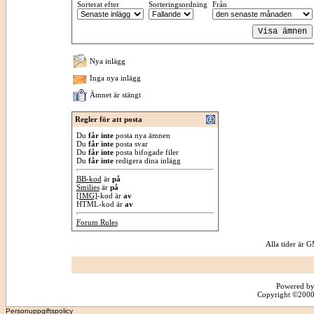
Sorterat efter
Sorteringsordning
Från
Nya inlägg
Inga nya inlägg
Ämnet är stängt
Regler för att posta
Du
får inte
posta nya ämnen
Du
får inte
posta svar
Du
får inte
posta bifogade filer
Du
får inte
redigera dina inlägg
BB-kod
är
på
Smilies
är
på
[IMG]
-kod är
av
HTML-kod är
av
Forum Rules
Alla tider är
Powered by
Copyright ©2000 -
Personuppgiftspolicy