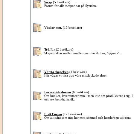
Swap
(5 besökare)
Forum för alla swapar här på Sysidan.
Väskor mm.
(10 besökare)
Träffar
(2 besökare)
Skapa träffar mellan medlemmar där du bor, "syjunta".
Värsta skapelsen
(4 besökare)
Här vågar vi visa upp våra misslyckade alster.
Leverantörsforum
(6 besökare)
Om butiker, leverantörer mm - men inte om produkterna i sig. I de
och tex bemöta kritik.
Fritt Forum
(12 besökare)
Om allt sånt som inte har med sömnad och handarbete att göra.