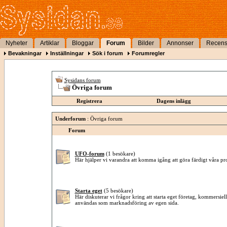
Nyheter
Artiklar
Bloggar
Forum
Bilder
Annonser
Recens
Bevakningar
Inställningar
Sök i forum
Forumregler
Sysidans forum
Övriga forum
Registrera
Dagens inlägg
Underforum
: Övriga forum
Forum
UFO-forum
(1 besökare)
Här hjälper vi varandra att komma igång att göra färdigt våra pro
Starta eget
(5 besökare)
Här diskuterar vi frågor kring att starta eget företag, kommersie
användas som marknadsföring av egen sida.