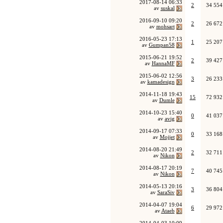
2017-08-14
06:33
2
34 554
av
suskal
2016-09-10
09:20
2
26 672
av
mohsart
2016-05-23
17:13
1
25 207
av
Gumpan58
2015-06-21
19:52
2
39 427
av
HannaMF
2015-06-02
12:56
3
26 233
av
kamadesign
2014-11-18
19:43
15
72 932
av
Dumle
2014-10-23
15:40
0
41 037
av
avig
2014-09-17
07:33
0
33 168
av
Mojjet
2014-08-20
21:49
2
32 711
av
Nikon
2014-08-17
20:19
7
40 745
av
Nikon
2014-05-13
20:16
3
36 804
av
SaraSiv
2014-04-07
19:04
6
29 972
av
Ataeb