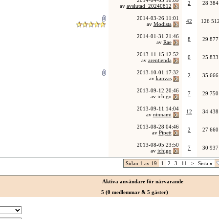
2014-04-03
10:09
2
28 384
av
avslutad_20240812
2014-03-26
11:01
42
126 51
av
Modista
2014-01-31
21:46
8
29 877
av
Rae
2013-11-15
12:52
0
25 833
av
arentienda
2013-10-01
17:32
2
35 666
av
kanvas
2013-09-12
20:46
7
29 750
av
ichigo
2013-09-11
14:04
12
34 438
av
ninnami
2013-08-28
04:46
2
27 660
av
Pipett
2013-08-05
23:50
7
30 937
av
ichigo
Sidan 1 av 19
1
2
3
11
>
Sista
»
Aktiva användare för närvarande
5 (0 medlemmar & 5 gäster)