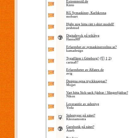
Extremtextil.de
Kinto
KG Symaskiner, Karlskrona
mohsart
Hjälp mig hitta rätt t-shirt modell!
peshmud
Digitaltryck på trikåtyg
HannaMF
Erfarenhet av symaskineronline.se?
kamadesign
Tygaffärer i Göteborg!
(
1
2
)
carina87
Erfarenheter av Alfatex.de
avig
Designa egna tryckknappar?
Mojjet
Vart hitta Sick-sack fjädrar / Slingerfjädrar?
Nikon
Leverantör av sidentyg
Yoda
Sidentyger på nätet?
Kleonamostra
Garnbutik på nätet?
Ataeb