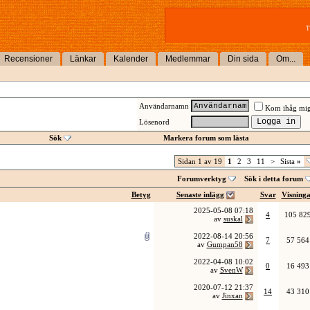
T
Recensioner
Länkar
Kalender
Medlemmar
Din sida
Om...
Användarnamn
Kom ihåg mi
Lösenord
Sök
Markera forum som lästa
Sidan 1 av 19
1
2
3
11
>
Sista
»
Forumverktyg
Sök i detta forum
Betyg
Senaste inlägg
Svar
Visning
2025-05-08
07:18
4
105 82
av
suskal
2022-08-14
20:56
7
57 564
av
Gumpan58
2022-04-08
10:02
0
16 493
av
SvenW
2020-07-12
21:37
14
43 310
av
Jinxan