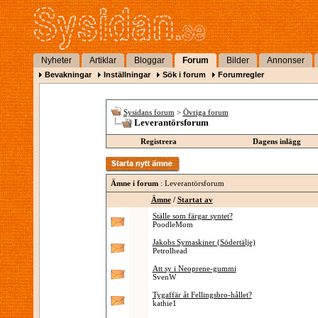
Nyheter
Artiklar
Bloggar
Forum
Bilder
Annonser
Bevakningar
Inställningar
Sök i forum
Forumregler
Sysidans forum
>
Övriga forum
Leverantörsforum
Registrera
Dagens inlägg
Ämne i forum
: Leverantörsforum
Ämne
/
Startat av
Ställe som färgar syntet?
PoodleMom
Jakobs Symaskiner (Södertälje)
Petrolhead
Att sy i Neoprene-gummi
SvenW
Tygaffär åt Fellingsbro-hållet?
kathie1