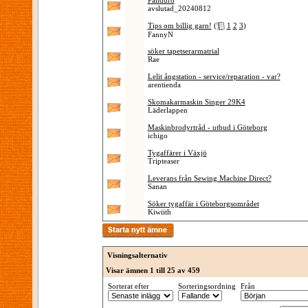
Panduro
avslutad_20240812
Tips om billig garn!
(
1
2
3
)
FannyN
söker tapetserarmatrial
Rae
Lelit ångstation - service/reparation - var?
arentienda
Skomakarmaskin Singer 29K4
Läderlappen
Maskinbrodyrtråd - utbud i Göteborg
ichigo
Tygaffärer i Växjö
Tripteaser
Leverans från Sewing Machine Direct?
Sanan
Söker tygaffär i Göteborgsområdet
Kiwiith
Visningsalternativ
Visar ämnen 1 till 25 av 459
Sorterat efter
Sorteringsordning
Från