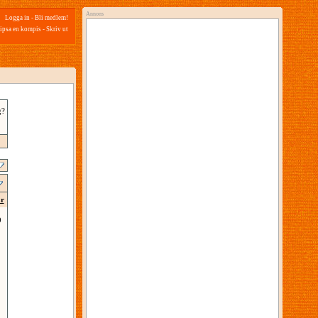
Annons
Logga in
-
Bli medlem!
ipsa en kompis
-
Skriv ut
g?
ar
9