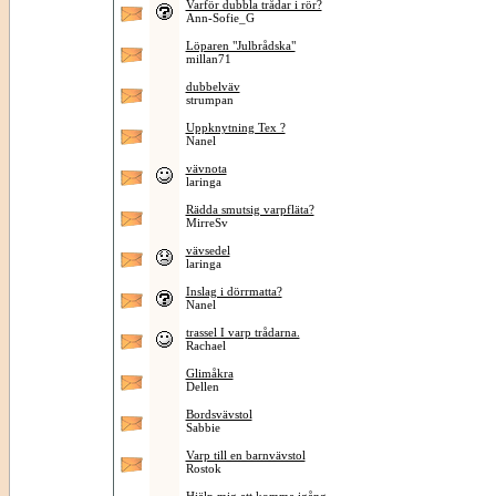
Varför dubbla trådar i rör?
Ann-Sofie_G
Löparen "Julbrådska"
millan71
dubbelväv
strumpan
Uppknytning Tex ?
Nanel
vävnota
laringa
Rädda smutsig varpfläta?
MirreSv
vävsedel
laringa
Inslag i dörrmatta?
Nanel
trassel I varp trådarna.
Rachael
Glimåkra
Dellen
Bordsvävstol
Sabbie
Varp till en barnvävstol
Rostok