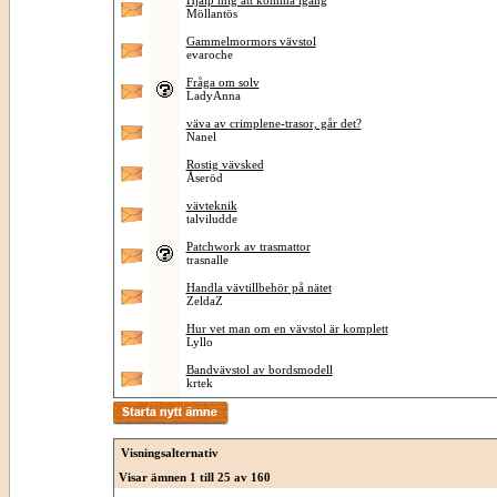
Hjälp mig att komma igång
Möllantös
Gammelmormors vävstol
evaroche
Fråga om solv
LadyAnna
väva av crimplene-trasor, går det?
Nanel
Rostig vävsked
Åseröd
vävteknik
talviludde
Patchwork av trasmattor
trasnalle
Handla vävtillbehör på nätet
ZeldaZ
Hur vet man om en vävstol är komplett
Lyllo
Bandvävstol av bordsmodell
krtek
Visningsalternativ
Visar ämnen 1 till 25 av 160