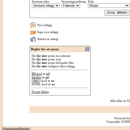
Sorterat efter
Sorteringsordning
Från
Nya inlägg
Inga nya inlägg
Ämnet är stängt
Regler för att posta
Du
får inte
posta nya ämnen
Du
får inte
posta svar
Du
får inte
posta bifogade filer
Du
får inte
redigera dina inlägg
BB-kod
är
på
Smilies
är
på
[IMG]
-kod är
av
HTML-kod är
av
Forum Rules
Alla tider är
Powered by
Copyright ©2000 -
Personuppgiftspolicy