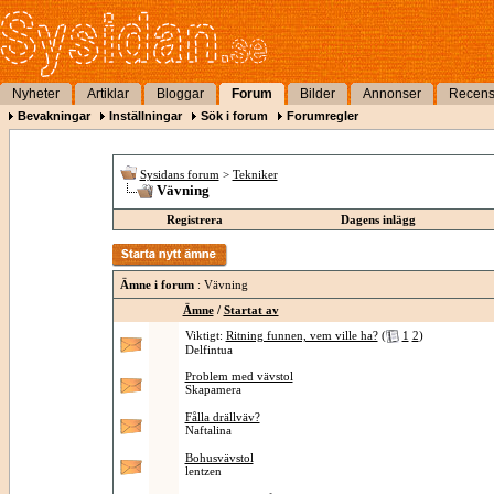
Nyheter
Artiklar
Bloggar
Forum
Bilder
Annonser
Recens
Bevakningar
Inställningar
Sök i forum
Forumregler
Sysidans forum
>
Tekniker
Vävning
Registrera
Dagens inlägg
Ämne i forum
: Vävning
Ämne
/
Startat av
Viktigt:
Ritning funnen, vem ville ha?
(
1
2
)
Delfintua
Problem med vävstol
Skapamera
Fålla drällväv?
Naftalina
Bohusvävstol
lentzen