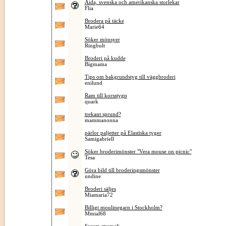
Aida, svenska och amerikanska storlekar
Flia
Brodera på täcke
Marie64
Söker mönsyer
Ringbult
Broderi på kudde
Bigmama
Tips om bakgrundstyg till väggbroderi
enilund
Ram till korsstygn
quark
trekant sprund?
mammanonna
pärlor paljetter på Elastiska tyger
Samigabriell
Söker broderimönster "Vera mouse on picnic"
Tesa
Göra bild till broderingsmönster
undine
Broderi säljes
Miamaria72
Billigt moulinegarn i Stockholm?
Mmial68