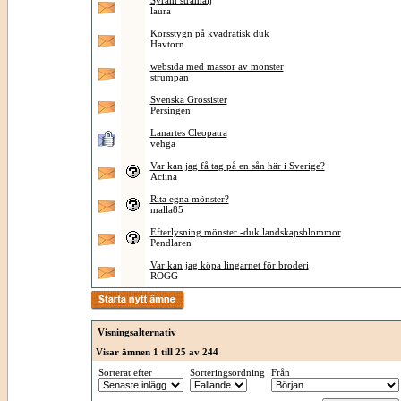
Syram stramalj
laura
Korsstygn på kvadratisk duk
Havtorn
websida med massor av mönster
strumpan
Svenska Grossister
Persingen
Lanartes Cleopatra
vehga
Var kan jag få tag på en sån här i Sverige?
Aciina
Rita egna mönster?
malla85
Efterlysning mönster -duk landskapsblommor
Pendlaren
Var kan jag köpa lingarnet för broderi
ROGG
Visningsalternativ
Visar ämnen 1 till 25 av 244
Sorterat efter
Sorteringsordning
Från