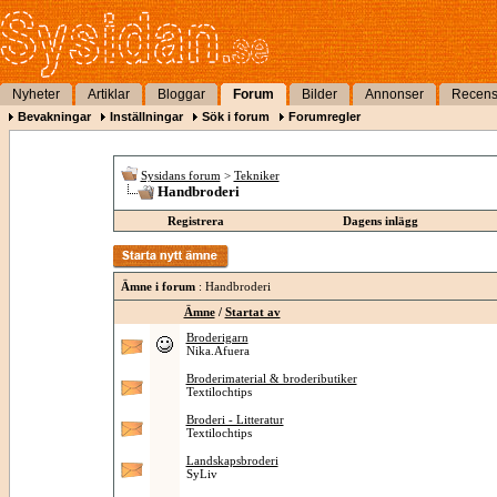
Nyheter
Artiklar
Bloggar
Forum
Bilder
Annonser
Recens
Bevakningar
Inställningar
Sök i forum
Forumregler
Sysidans forum
>
Tekniker
Handbroderi
Registrera
Dagens inlägg
Ämne i forum
: Handbroderi
Ämne
/
Startat av
Broderigarn
Nika.Afuera
Broderimaterial & brodeributiker
Textilochtips
Broderi - Litteratur
Textilochtips
Landskapsbroderi
SyLiv