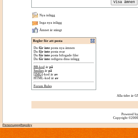
Nya inlägg
Inga nya inlägg
Ämnet är stängt
Regler för att posta
Du
får inte
posta nya ämnen
Du
får inte
posta svar
Du
får inte
posta bifogade filer
Du
får inte
redigera dina inlägg
BB-kod
är
på
Smilies
är
på
[IMG]
-kod är
av
HTML-kod är
av
Forum Rules
Alla tider är
Powered by
Copyright ©2000 -
Personuppgiftspolicy