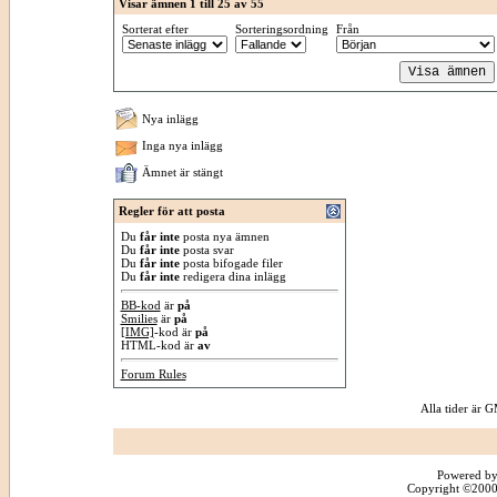
Visar ämnen 1 till 25 av 55
Sorterat efter
Sorteringsordning
Från
Nya inlägg
Inga nya inlägg
Ämnet är stängt
Regler för att posta
Du
får inte
posta nya ämnen
Du
får inte
posta svar
Du
får inte
posta bifogade filer
Du
får inte
redigera dina inlägg
BB-kod
är
på
Smilies
är
på
[IMG]
-kod är
på
HTML-kod är
av
Forum Rules
Alla tider är
Powered by
Copyright ©2000 -