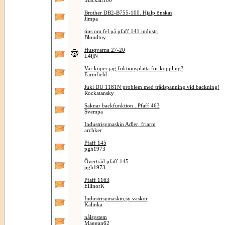
Mackan100
Brother DB2-B755-100. Hjälp önskas
Jimpa
tips om fel på pfaff 141 industri
Blondtoy
Husqvarna 27-20
L4ijN
Var köper jag friktionsplatta för koppling?
Farmfield
Juki DU 1181N problem med trådspänning vid backning!
Rockatansky
Saknar backfunktion...Pfaff 463
Svempa
Industrisymaskin Adler, friarm
archker
Pfaff 145
pgh1973
Övertråd pfaff 145
pgh1973
Pfaff 1163
EllinorK
Industrisymaskin,sy väskor
Kalinka
nålsystem
Maggan62