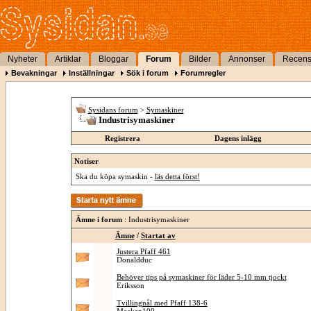
Nyheter
Artiklar
Bloggar
Forum
Bilder
Annonser
Recens
Bevakningar
Inställningar
Sök i forum
Forumregler
Sysidans forum
>
Symaskiner
Industrisymaskiner
Registrera
Dagens inlägg
Notiser
Ska du köpa symaskin -
läs detta först!
Ämne i forum
: Industrisymaskiner
Ämne
/
Startat av
Justera Pfaff 461
Donaldduc
Behöver tips på symaskiner för läder 5-10 mm tjockt
Eriksson
Tvillingnål med Pfaff 138-6