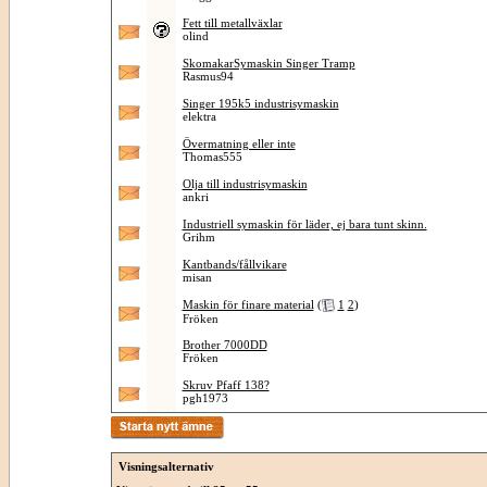
Fett till metallväxlar
olind
SkomakarSymaskin Singer Tramp
Rasmus94
Singer 195k5 industrisymaskin
elektra
Övermatning eller inte
Thomas555
Olja till industrisymaskin
ankri
Industriell symaskin för läder, ej bara tunt skinn.
Grihm
Kantbands/fållvikare
misan
Maskin för finare material
(
1
2
)
Fröken
Brother 7000DD
Fröken
Skruv Pfaff 138?
pgh1973
Visningsalternativ