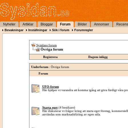
Nyheter
Artiklar
Bloggar
Forum
Bilder
Annonser
Recens
Bevakningar
Inställningar
Sök i forum
Forumregler
Sysidans forum
Övriga forum
Registrera
Dagens inlägg
Underforum
: Övriga forum
Forum
UFO-forum
Här hjälper vi varandra att komma igång att göra färdigt våra pro
Starta eget
(4 besökare)
Här diskuterar vi frågor kring att starta eget företag, kommersie
användas som marknadsföring av egen sida.