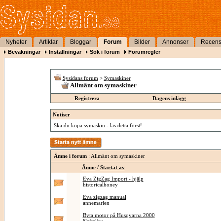
Nyheter
Artiklar
Bloggar
Forum
Bilder
Annonser
Recens
Bevakningar
Inställningar
Sök i forum
Forumregler
Sysidans forum
>
Symaskiner
Allmänt om symaskiner
Registrera
Dagens inlägg
Notiser
Ska du köpa symaskin -
läs detta först!
Ämne i forum
: Allmänt om symaskiner
Ämne
/
Startat av
Eva ZigZag Import - hjälp
historicalhoney
Eva zigzag manual
annemarlen
Byta motor på Husqvarna 2000