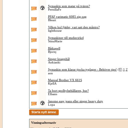
Symaskin som matar på tvären?
PernillaFe
PFAF varimatic 6085 zig-zag
Bleazt
Vilken kul fjäder, vart satt den måntro?
lighthouse
Symaskiner till studiecirkel
StinaMarie
Båtkapell
Bjornj
Singer knapphål
Ankianki
Symaskin som klarar tjocka tyglager - Behöver tips!
(
1
2
aon
Manual Brother VX 661S
KjellA
Ta bort spolhylsehållaren, hur?
Ellsans
Janome easy jeans eller singer heavy duty
Lopa
Visningsalternativ