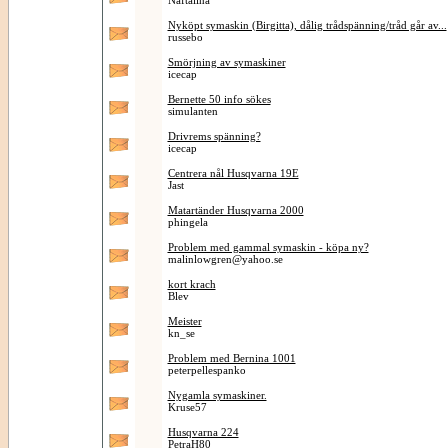
Naftalina
Nyköpt symaskin (Birgitta), dålig trådspänning/tråd går av...
russebo
Smörjning av symaskiner
icecap
Bernette 50 info sökes
simulanten
Drivrems spänning?
icecap
Centrera nål Husqvarna 19E
Jast
Matartänder Husqvarna 2000
phingela
Problem med gammal symaskin - köpa ny?
malinlowgren@yahoo.se
kort krach
Blev
Meister
kn_se
Problem med Bernina 1001
peterpellespanko
Nygamla symaskiner.
Kruse57
Husqvarna 224
PetraH80