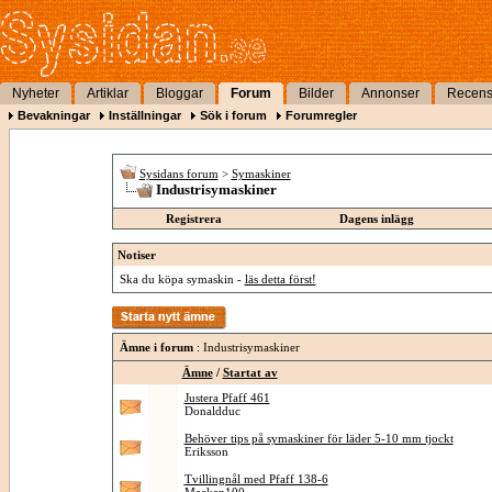
Nyheter
Artiklar
Bloggar
Forum
Bilder
Annonser
Recens
Bevakningar
Inställningar
Sök i forum
Forumregler
Sysidans forum
>
Symaskiner
Industrisymaskiner
Registrera
Dagens inlägg
Notiser
Ska du köpa symaskin -
läs detta först!
Ämne i forum
: Industrisymaskiner
Ämne
/
Startat av
Justera Pfaff 461
Donaldduc
Behöver tips på symaskiner för läder 5-10 mm tjockt
Eriksson
Tvillingnål med Pfaff 138-6