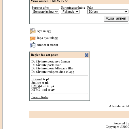
Visar ämnen 1 till 25 av 55
Sorterat efter
Sorteringsordning
Från
Nya inlägg
Inga nya inlägg
Ämnet är stängt
Regler för att posta
Du
får inte
posta nya ämnen
Du
får inte
posta svar
Du
får inte
posta bifogade filer
Du
får inte
redigera dina inlägg
BB-kod
är
på
Smilies
är
på
[IMG]
-kod är
på
HTML-kod är
av
Forum Rules
Alla tider är
Powered by
Copyright ©2000 -