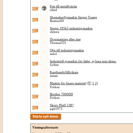
Fett till metallväxlar
olind
SkomakarSymaskin Singer Tramp
Rasmus94
Singer 195k5 industrisymaskin
elektra
Övermatning eller inte
Thomas555
Olja till industrisymaskin
ankri
Industriell symaskin för läder, ej bara tunt skinn.
Grihm
Kantbands/fållvikare
misan
Maskin för finare material
(
1
2
)
Fröken
Brother 7000DD
Fröken
Skruv Pfaff 138?
pgh1973
Visningsalternativ