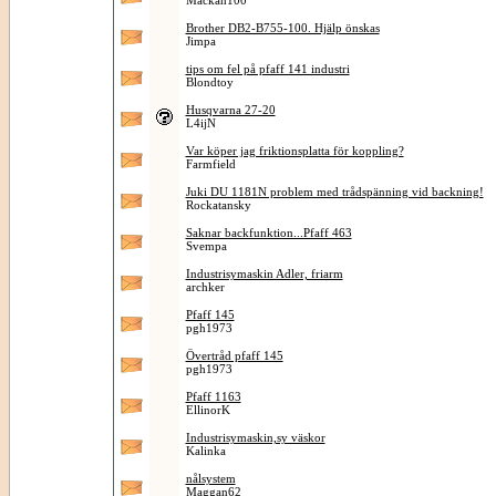
Mackan100
Brother DB2-B755-100. Hjälp önskas
Jimpa
tips om fel på pfaff 141 industri
Blondtoy
Husqvarna 27-20
L4ijN
Var köper jag friktionsplatta för koppling?
Farmfield
Juki DU 1181N problem med trådspänning vid backning!
Rockatansky
Saknar backfunktion...Pfaff 463
Svempa
Industrisymaskin Adler, friarm
archker
Pfaff 145
pgh1973
Övertråd pfaff 145
pgh1973
Pfaff 1163
EllinorK
Industrisymaskin,sy väskor
Kalinka
nålsystem
Maggan62