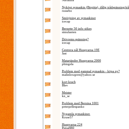
Naftalina
Nyköpt symaskin (Birgitta), dålig trådspänning/tråd
russebo
Smörjning av symaskiner
icecap
Bernette 50 info sökes
simulanten
Drivrems spänning?
icecap
Centrera nål Husqvarna 19E
Jast
Matartänder Husqvarna 2000
phingela
Problem med gammal symaskin - köpa ny?
malinlowgren@yahoo.se
kort krach
Blev
Meister
kn_se
Problem med Bernina 1001
peterpellespanko
Nygamla symaskiner.
Kruse57
Husqvarna 224
PetraH80