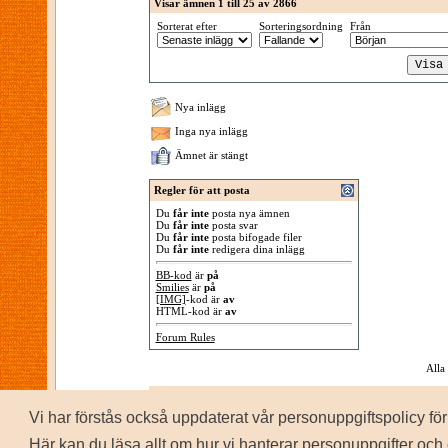
Visar ämnen 1 till 25 av 2866
Sorterat efter
Sorteringsordning
Från
Nya inlägg
Inga nya inlägg
Ämnet är stängt
Regler för att posta
Du
får inte
posta nya ämnen
Du
får inte
posta svar
Du
får inte
posta bifogade filer
Du
får inte
redigera dina inlägg
BB-kod
är
på
Smilies
är
på
[IMG]
-kod är
av
HTML-kod är
av
Forum Rules
Alla
Vi har förstås också uppdaterat vår personuppgiftspolicy 
P
Copyrig
Här kan du läsa allt om hur vi hanterar personuppgifter och 