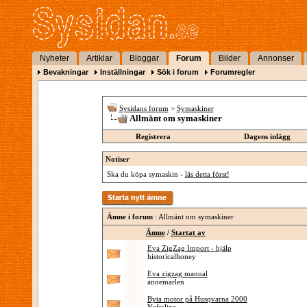
Nyheter
Artiklar
Bloggar
Forum
Bilder
Annonser
Bevakningar
Inställningar
Sök i forum
Forumregler
Sysidans forum
>
Symaskiner
Allmänt om symaskiner
Registrera
Dagens inlägg
Notiser
Ska du köpa symaskin -
läs detta först!
Ämne i forum
: Allmänt om symaskiner
Ämne
/
Startat av
Eva ZigZag Import - hjälp
historicalhoney
Eva zigzag manual
annemarlen
Byta motor på Husqvarna 2000