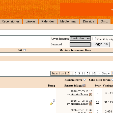
T
Recensioner
Länkar
Kalender
Medlemmar
Din sida
Om...
Användarnamn
Kom ihåg mi
Lösenord
Sök
Markera forum som lästa
Sidan 1 av 115
1
2
3
11
51
101
>
Sista
»
Forumverktyg
Sök i detta forum
Betyg
Senaste inlägg
Svar
Visning
2026-07-05
12:18
0
10 144
av
historicalhoney
2026-07-05
11:33
12
31 113
av
historicalhoney
2026-07-01
13:32
0
2 058