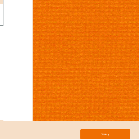
p
Stäng