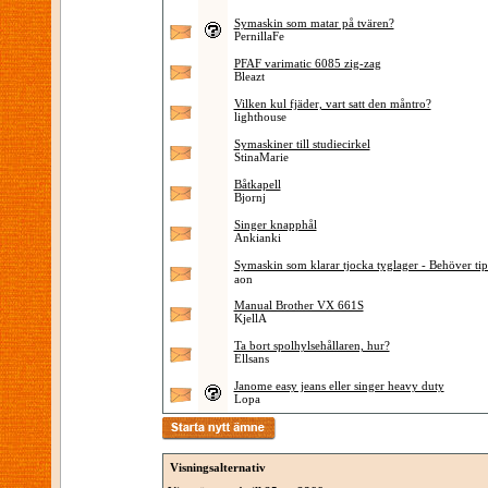
Symaskin som matar på tvären?
PernillaFe
PFAF varimatic 6085 zig-zag
Bleazt
Vilken kul fjäder, vart satt den måntro?
lighthouse
Symaskiner till studiecirkel
StinaMarie
Båtkapell
Bjornj
Singer knapphål
Ankianki
Symaskin som klarar tjocka tyglager - Behöver tip
aon
Manual Brother VX 661S
KjellA
Ta bort spolhylsehållaren, hur?
Ellsans
Janome easy jeans eller singer heavy duty
Lopa
Visningsalternativ