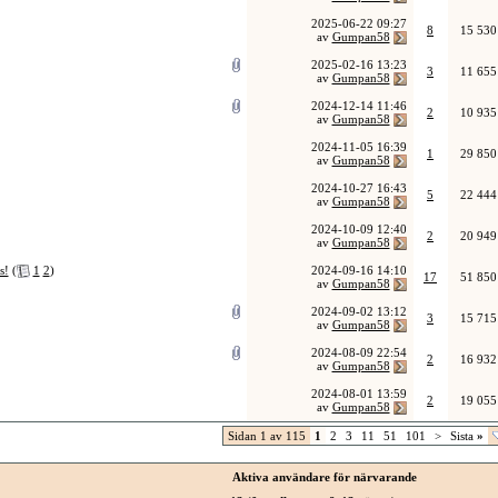
2025-06-22
09:27
8
15 530
av
Gumpan58
2025-02-16
13:23
3
11 655
av
Gumpan58
2024-12-14
11:46
2
10 935
av
Gumpan58
2024-11-05
16:39
1
29 850
av
Gumpan58
2024-10-27
16:43
5
22 444
av
Gumpan58
2024-10-09
12:40
2
20 949
av
Gumpan58
s!
(
1
2
)
2024-09-16
14:10
17
51 850
av
Gumpan58
2024-09-02
13:12
3
15 715
av
Gumpan58
2024-08-09
22:54
2
16 932
av
Gumpan58
2024-08-01
13:59
2
19 055
av
Gumpan58
Sidan 1 av 115
1
2
3
11
51
101
>
Sista
»
Aktiva användare för närvarande