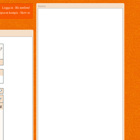
Annons
Logga in
-
Bli medlem!
ipsa en kompis
-
Skriv ut
g?
ar