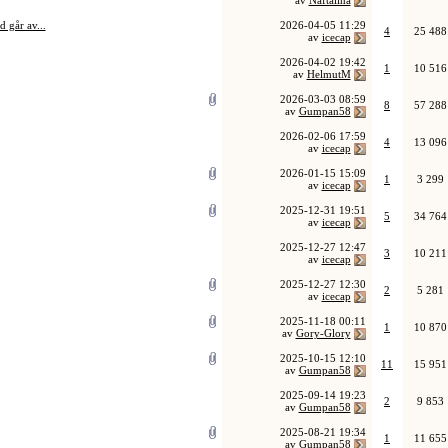
av
Naftalina
 går av...
2026-04-05
11:29
4
25 488
av
icecap
2026-04-02
19:42
1
10 516
av
HelmutM
2026-03-03
08:59
8
57 288
av
Gumpan58
2026-02-06
17:59
4
13 096
av
icecap
2026-01-15
15:09
1
3 299
av
icecap
2025-12-31
19:51
5
34 764
av
icecap
2025-12-27
12:47
3
10 211
av
icecap
2025-12-27
12:30
2
5 281
av
icecap
2025-11-18
00:11
1
10 870
av
Gory-Glory
2025-10-15
12:10
11
15 951
av
Gumpan58
2025-09-14
19:23
2
9 853
av
Gumpan58
2025-08-21
19:34
1
11 655
av
Gumpan58