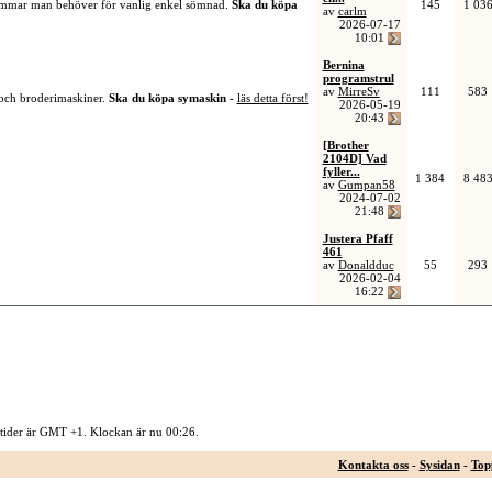
sömmar man behöver för vanlig enkel sömnad.
Ska du köpa
145
1 03
av
carlm
2026-07-17
10:01
Bernina
programstrul
av
MirreSv
111
583
 och broderimaskiner.
Ska du köpa symaskin -
läs detta först!
2026-05-19
20:43
[Brother
2104D] Vad
fyller...
1 384
8 48
av
Gumpan58
2024-07-02
21:48
Justera Pfaff
461
av
Donaldduc
55
293
2026-02-04
16:22
 tider är GMT +1. Klockan är nu
00:26
.
Kontakta oss
-
Sysidan
-
Top