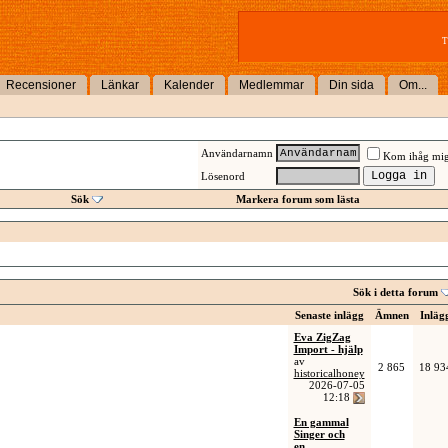
T
Recensioner
Länkar
Kalender
Medlemmar
Din sida
Om...
Användarnamn
Kom ihåg mi
Lösenord
Sök
Markera forum som lästa
Sök i detta forum
Senaste inlägg
Ämnen
Inläg
Eva ZigZag
Import - hjälp
av
2 865
18 93
historicalhoney
2026-07-05
12:18
En gammal
Singer och
en...