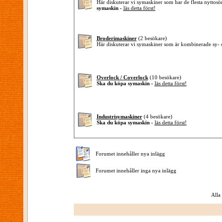
Här diskuterar vi symaskiner som har de flesta nytto
symaskin -
läs detta först!
Broderimaskiner
(2 besökare)
Här diskuterar vi symaskiner som är kombinerade sy-
Overlock / Coverlock
(10 besökare)
Ska du köpa symaskin -
läs detta först!
Industrisymaskiner
(4 besökare)
Ska du köpa symaskin -
läs detta först!
Forumet innehåller nya inlägg
Forumet innehåller inga nya inlägg
Alla