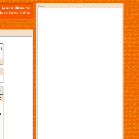
Annons
Logga in
-
Bli medlem!
ipsa en kompis
-
Skriv ut
g?
g
4