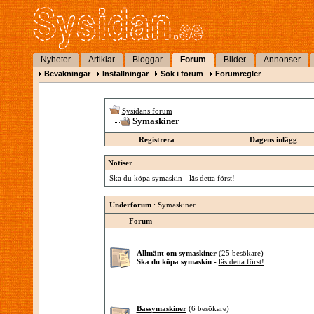
Nyheter
Artiklar
Bloggar
Forum
Bilder
Annonser
Bevakningar
Inställningar
Sök i forum
Forumregler
Sysidans forum
Symaskiner
Registrera
Dagens inlägg
Notiser
Ska du köpa symaskin -
läs detta först!
Underforum
: Symaskiner
Forum
Allmänt om symaskiner
(25 besökare)
Ska du köpa symaskin -
läs detta först!
Bassymaskiner
(6 besökare)