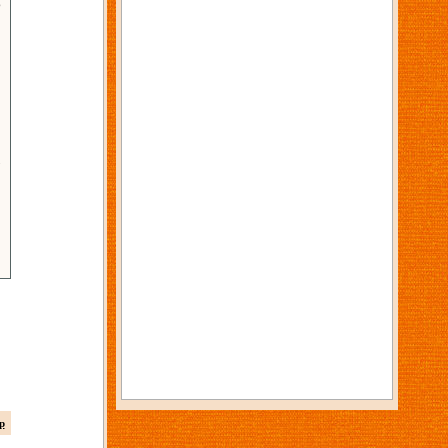
6
3
p