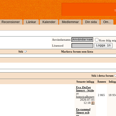
T
Recensioner
Länkar
Kalender
Medlemmar
Din sida
Om...
Användarnamn
Kom ihåg mi
Lösenord
Sök
Markera forum som lästa
Sök i detta forum
Senaste inlägg
Ämnen
Inläg
Eva ZigZag
Import - hjälp
av
2 865
18 93
historicalhoney
2026-07-05
12:18
En gammal
Singer och
en...