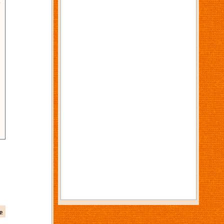
6
3
p