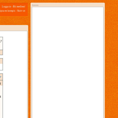
Annons
Logga in
-
Bli medlem!
ipsa en kompis
-
Skriv ut
g?
g
4