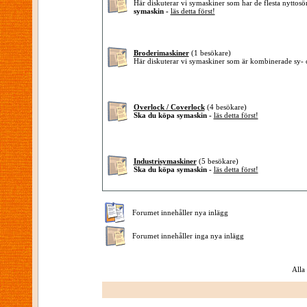
Här diskuterar vi symaskiner som har de flesta nytto
symaskin -
läs detta först!
Broderimaskiner
(1 besökare)
Här diskuterar vi symaskiner som är kombinerade sy-
Overlock / Coverlock
(4 besökare)
Ska du köpa symaskin -
läs detta först!
Industrisymaskiner
(5 besökare)
Ska du köpa symaskin -
läs detta först!
Forumet innehåller nya inlägg
Forumet innehåller inga nya inlägg
Alla