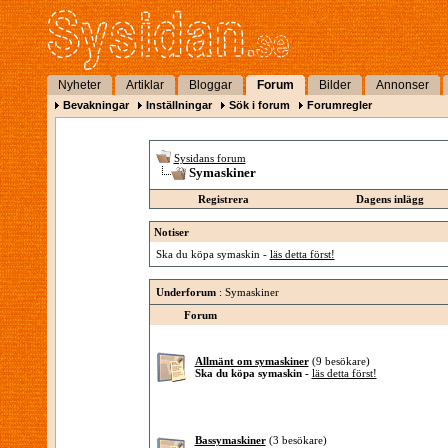
Nyheter
Artiklar
Bloggar
Forum
Bilder
Annonser
Bevakningar
Inställningar
Sök i forum
Forumregler
Sysidans forum
Symaskiner
Registrera
Dagens inlägg
Notiser
Ska du köpa symaskin -
läs detta först!
Underforum
: Symaskiner
Forum
Allmänt om symaskiner
(9 besökare)
Ska du köpa symaskin -
läs detta först!
Bassymaskiner
(3 besökare)