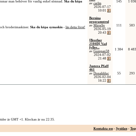
sömmar man behöver för vanlig enkel sömnad.
Ska du köpa
145
1 03
av
carlm
2026-07-17
10:01
Bernina
programstrul
av
MirreSv
111
583
 och broderimaskiner.
Ska du köpa symaskin -
läs detta först!
2026-05-19
20:43
[Brother
2104D] Vad
fyller...
1 384
8 48
av
Gumpan58
2024-07-02
21:48
Justera Pfaff
461
av
Donaldduc
55
293
2026-02-04
16:22
 tider är GMT +1. Klockan är nu
22:35
.
Kontakta oss
-
Sysidan
-
Top