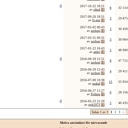
2017-10-22
18:21
8
32 114
av
olind
2017-09-20
18:51
3
29 875
av
G-son
2017-05-02
06:43
3
30 459
av
zorloni
2017-03-31
09:31
3
30 064
av
zorloni
2017-01-22
16:43
5
48 990
av
ankri
2016-09-29
12:51
8
47 715
av
zorloni
2016-09-29
12:43
4
29 411
av
zorloni
2016-07-09
10:38
15
55 954
av
suskal
2016-06-27
11:27
0
28 156
av
Fröken
2016-05-23
21:29
5
40 435
av
pgh1973
Sidan 1 av 3
1
2
3
>
Aktiva användare för närvarande