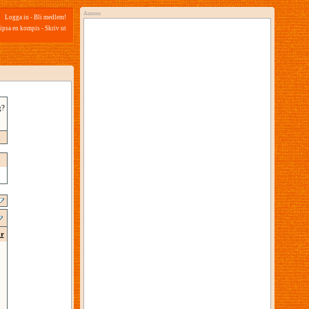
Annons
Logga in
-
Bli medlem!
ipsa en kompis
-
Skriv ut
g?
ar