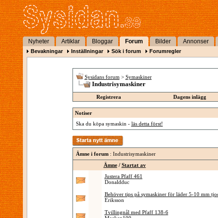
Nyheter
Artiklar
Bloggar
Forum
Bilder
Annonser
Bevakningar
Inställningar
Sök i forum
Forumregler
Sysidans forum
>
Symaskiner
Industrisymaskiner
Registrera
Dagens inlägg
Notiser
Ska du köpa symaskin -
läs detta först!
Ämne i forum
: Industrisymaskiner
Ämne
/
Startat av
Justera Pfaff 461
Donaldduc
Behöver tips på symaskiner för läder 5-10 mm tjo
Eriksson
Tvillingnål med Pfaff 138-6