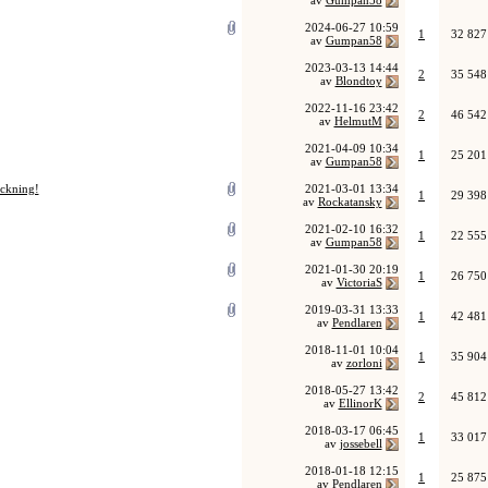
av
Gumpan58
2024-06-27
10:59
1
32 827
av
Gumpan58
2023-03-13
14:44
2
35 548
av
Blondtoy
2022-11-16
23:42
2
46 542
av
HelmutM
2021-04-09
10:34
1
25 201
av
Gumpan58
ckning!
2021-03-01
13:34
1
29 398
av
Rockatansky
2021-02-10
16:32
1
22 555
av
Gumpan58
2021-01-30
20:19
1
26 750
av
VictoriaS
2019-03-31
13:33
1
42 481
av
Pendlaren
2018-11-01
10:04
1
35 904
av
zorloni
2018-05-27
13:42
2
45 812
av
EllinorK
2018-03-17
06:45
1
33 017
av
jossebell
2018-01-18
12:15
1
25 875
av
Pendlaren