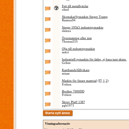
Fett till metallväxlar
olind
SkomakarSymaskin Singer Tramp
Rasmus94
Singer 195k5 industrisymaskin
elektra
Övermatning eller inte
Thomas555
Olja till industrisymaskin
ankri
Industriell symaskin för läder, ej bara tunt skinn.
Grihm
Kantbands/fållvikare
misan
Maskin för finare material
(
1
2
)
Fröken
Brother 7000DD
Fröken
Skruv Pfaff 138?
pgh1973
Visningsalternativ