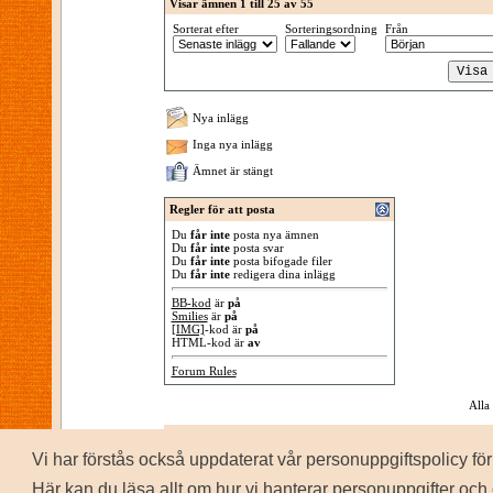
Visar ämnen 1 till 25 av 55
Sorterat efter
Sorteringsordning
Från
Nya inlägg
Inga nya inlägg
Ämnet är stängt
Regler för att posta
Du
får inte
posta nya ämnen
Du
får inte
posta svar
Du
får inte
posta bifogade filer
Du
får inte
redigera dina inlägg
BB-kod
är
på
Smilies
är
på
[IMG]
-kod är
på
HTML-kod är
av
Forum Rules
Alla
Vi har förstås också uppdaterat vår personuppgiftspolicy 
P
Copyrig
Här kan du läsa allt om hur vi hanterar personuppgifter och 