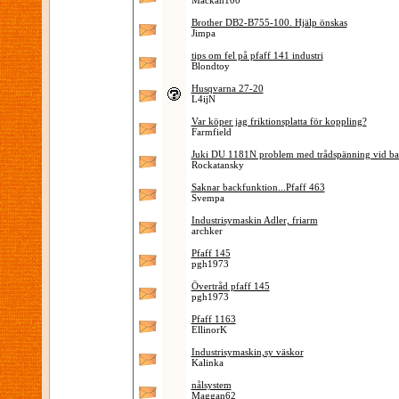
Mackan100
Brother DB2-B755-100. Hjälp önskas
Jimpa
tips om fel på pfaff 141 industri
Blondtoy
Husqvarna 27-20
L4ijN
Var köper jag friktionsplatta för koppling?
Farmfield
Juki DU 1181N problem med trådspänning vid ba
Rockatansky
Saknar backfunktion...Pfaff 463
Svempa
Industrisymaskin Adler, friarm
archker
Pfaff 145
pgh1973
Övertråd pfaff 145
pgh1973
Pfaff 1163
EllinorK
Industrisymaskin,sy väskor
Kalinka
nålsystem
Maggan62