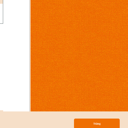
p
Stäng