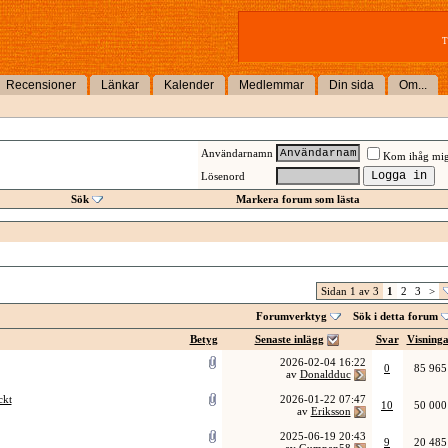
T
Recensioner
Länkar
Kalender
Medlemmar
Din sida
Om...
Användarnamn
Kom ihåg mi
Lösenord
Sök
Markera forum som lästa
Sidan 1 av 3
1
2
3
>
Forumverktyg
Sök i detta forum
Betyg
Senaste inlägg
Svar
Visning
2026-02-04
16:22
0
85 965
av
Donaldduc
ckt
2026-01-22
07:47
10
50 000
av
Eriksson
2025-06-19
20:43
9
20 485