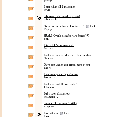
gavagai
Letar nålar till 2 maskiner
M0re
min overlock maskin syr inte!
johanna_lj
Nybörjar hjälp här också, tack! :)
(
1
2
)
Thyrys
HJÄLP Overlock nybörjare frågor???
Belli
Råd vid köp av overlock
Scuffsan
Problem me coverlock och kantbindare
Nelillas
Övre och under gripartråd möts ej rätt
1korv
Kan man sy vanliga sömmar
Pontusost
Problem med HuskyLock S15
Johnson
Baby look elastic foot
Miamaria72
manual till Bernette 334DS
Asepase
Langettsöm
(
1
2
)
LaA