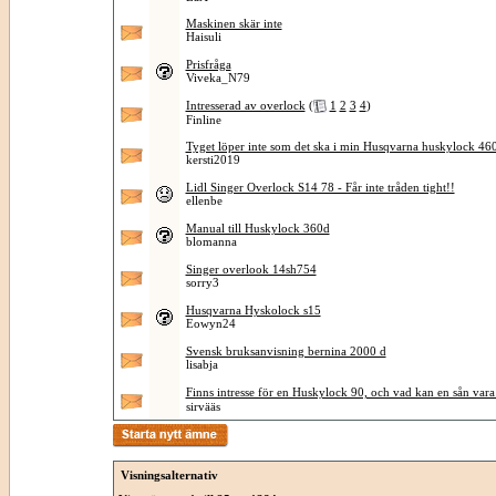
Maskinen skär inte
Haisuli
Prisfråga
Viveka_N79
Intresserad av overlock
(
1
2
3
4
)
Finline
Tyget löper inte som det ska i min Husqvarna huskylock 46
kersti2019
Lidl Singer Overlock S14 78 - Får inte tråden tight!!
ellenbe
Manual till Huskylock 360d
blomanna
Singer overlook 14sh754
sorry3
Husqvarna Hyskolock s15
Eowyn24
Svensk bruksanvisning bernina 2000 d
lisabja
Finns intresse för en Huskylock 90, och vad kan en sån vara
sirvääs
Visningsalternativ