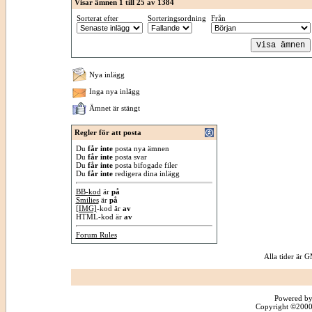
Visar ämnen 1 till 25 av 1384
Sorterat efter
Sorteringsordning
Från
Nya inlägg
Inga nya inlägg
Ämnet är stängt
Regler för att posta
Du
får inte
posta nya ämnen
Du
får inte
posta svar
Du
får inte
posta bifogade filer
Du
får inte
redigera dina inlägg
BB-kod
är
på
Smilies
är
på
[IMG]
-kod är
av
HTML-kod är
av
Forum Rules
Alla tider är
Powered by
Copyright ©2000 -