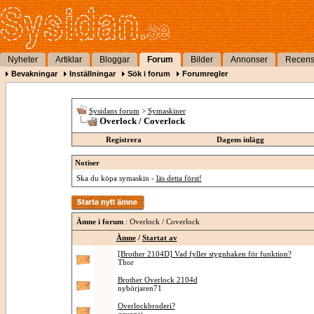
Nyheter
Artiklar
Bloggar
Forum
Bilder
Annonser
Recens
Bevakningar
Inställningar
Sök i forum
Forumregler
Sysidans forum
>
Symaskiner
Overlock / Coverlock
Registrera
Dagens inlägg
Notiser
Ska du köpa symaskin -
läs detta först!
Ämne i forum
: Overlock / Coverlock
Ämne
/
Startat av
[Brother 2104D] Vad fyller stygnhaken för funktion?
Thor
Brother Overlock 2104d
nybörjaren71
Overlockbroderi?