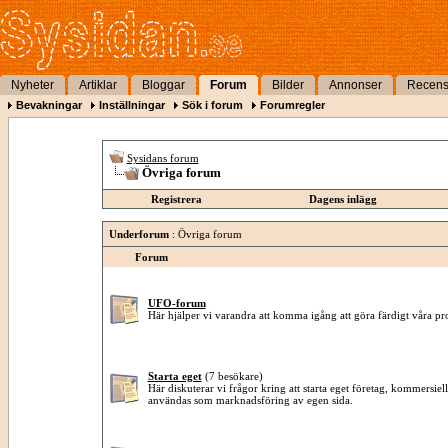
Nyheter
Artiklar
Bloggar
Forum
Bilder
Annonser
Recens
Bevakningar
Inställningar
Sök i forum
Forumregler
Sysidans forum
Övriga forum
Registrera
Dagens inlägg
Underforum
: Övriga forum
Forum
UFO-forum
Här hjälper vi varandra att komma igång att göra färdigt våra pro
Starta eget
(7 besökare)
Här diskuterar vi frågor kring att starta eget företag, kommersie
användas som marknadsföring av egen sida.