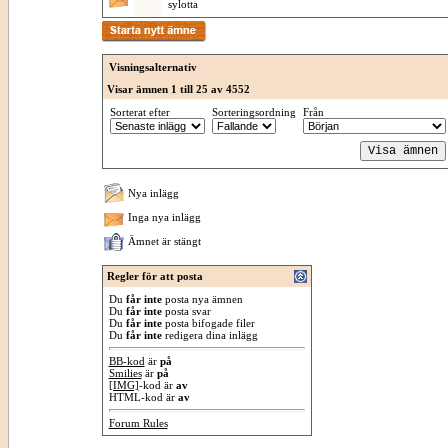
sylotta
Visningsalternativ
Visar ämnen 1 till 25 av 4552
Sorterat efter
Sorteringsordning
Från
Nya inlägg
Inga nya inlägg
Ämnet är stängt
Regler för att posta
Du
får inte
posta nya ämnen
Du
får inte
posta svar
Du
får inte
posta bifogade filer
Du
får inte
redigera dina inlägg
BB-kod
är
på
Smilies
är
på
[IMG]
-kod är
av
HTML-kod är
av
Forum Rules