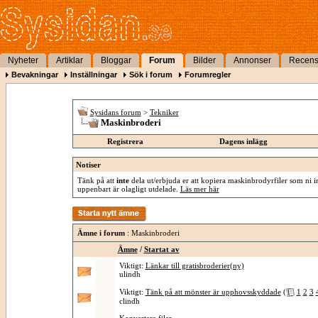
Nyheter
Artiklar
Bloggar
Forum
Bilder
Annonser
Recens
Bevakningar
Inställningar
Sök i forum
Forumregler
Sysidans forum
>
Tekniker
Maskinbroderi
Registrera
Dagens inlägg
Notiser
Tänk på att
inte
dela ut/erbjuda er att kopiera maskinbrodyrfiler som ni int
uppenbart är olagligt utdelade.
Läs mer här
Ämne i forum
: Maskinbroderi
Ämne
/
Startat av
Viktigt:
Länkar till gratisbroderier(ny)
ulindh
Viktigt:
Tänk på att mönster är upphovsskyddade
(
1
2
3
clindh