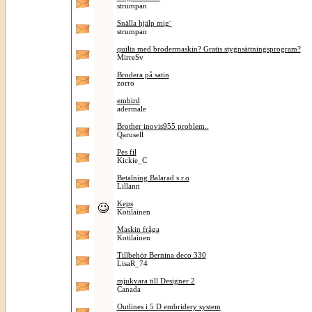
strumpan
Snälla hjälp mig¨
strumpan
quilta med brodermaskin? Gratis stygnsättningsprogram?
MirreSv
Brodera på satin
zorro
embird
adermale
Brother inovis955 problem..
Qarusell
Pes fil
Kickie_C
Betalning Balarad s.r.o
Lillann
Keps
Kotilainen
Maskin fråga
Kotilainen
Tillbehör Bernina deco 330
LisaR_74
mjukvara till Designer 2
Canada
Outlines i 5 D embridery system