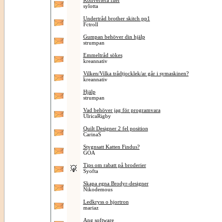
Konvertera filer
sylotta
Undertråd brother skitch pp1
Fctroll
Gumpan behöver din hjälp
strumpan
Emmeltråd sökes
kreannativ
Vilken/Vilka trådtjocklek/ar går i symaskinen?
kreannativ
Hjälp
strumpan
Vad behöver jag för programvara
UlricaRigby
Quilt Designer 2 fel position
CarinaS
Stygnsatt Katten Findus?
GOA
Tips om rabatt på broderier
Syofta
Skapa egna Brodyr-designer
Nikodemous
Ledkryss o hjortron
mariaz
Ang software