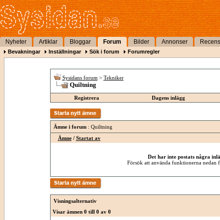
Nyheter
Artiklar
Bloggar
Forum
Bilder
Annonser
Recens
Bevakningar
Inställningar
Sök i forum
Forumregler
Sysidans forum
>
Tekniker
Quiltning
Registrera
Dagens inlägg
Ämne i forum
: Quiltning
Ämne
/
Startat av
Det har inte postats några inl
Försök att använda funktionerna nedan fö
Visningsalternativ
Visar ämnen 0 till 0 av 0