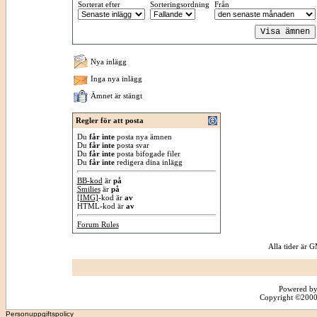
Sorterat efter
Sorteringsordning
Från
Nya inlägg
Inga nya inlägg
Ämnet är stängt
Regler för att posta
Du
får inte
posta nya ämnen
Du
får inte
posta svar
Du
får inte
posta bifogade filer
Du
får inte
redigera dina inlägg
BB-kod
är
på
Smilies
är
på
[IMG]
-kod är
av
HTML-kod är
av
Forum Rules
Alla tider är
Powered by
Copyright ©2000 -
Personuppgiftspolicy