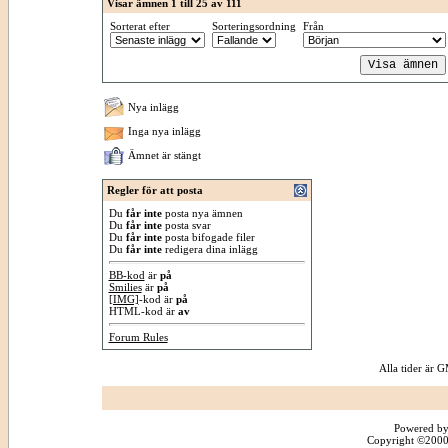
Visar ämnen 1 till 25 av 111
Sorterat efter
Sorteringsordning
Från
Nya inlägg
Inga nya inlägg
Ämnet är stängt
Regler för att posta
Du
får inte
posta nya ämnen
Du
får inte
posta svar
Du
får inte
posta bifogade filer
Du
får inte
redigera dina inlägg
BB-kod
är
på
Smilies
är
på
[IMG]
-kod är
på
HTML-kod är
av
Forum Rules
Alla tider är
Powered by
Copyright ©2000 -