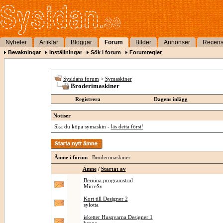
Nyheter
Artiklar
Bloggar
Forum
Bilder
Annonser
Recens
Bevakningar
Inställningar
Sök i forum
Forumregler
Sysidans forum
>
Symaskiner
Broderimaskiner
Registrera
Dagens inlägg
Notiser
Ska du köpa symaskin -
läs detta först!
Ämne i forum
: Broderimaskiner
Ämne
/
Startat av
Bernina programstrul
MirreSv
Kort till Designer 2
sylotta
isketter Husqvarna Designer 1