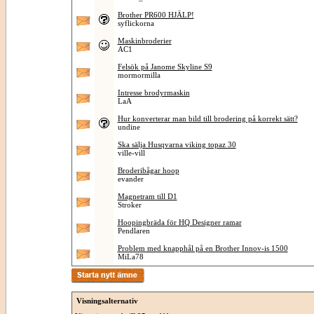
Brother PR600 HJÄLP!
syflickorna
Maskinbroderier
AC1
Felsök på Janome Skyline S9
mormormilla
Intresse brodyrmaskin
LaA
Hur konverterar man bild till brodering på korrekt sätt?
undine
Ska sälja Husqvarna viking topaz 30
ville-vill
Broderibågar hoop
evander
Magnetram till D1
Stroker
Hoopingbräda för HQ Designer ramar
Pendlaren
Problem med knapphål på en Brother Innov-is 1500
MiLa78
Visningsalternativ