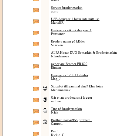
brune
Service broderimaskin
zorro
USB-designer 1 hittar inte mitt usb
MarieER
Huskvarna viking designer 1
Pensionär
Brodera namn på kläder
Snacken
ALFA Hogar DUO Symaskin & Broderimaskin
Nikodemous
nybörjare Brother PR 620
Bjuttan
Husqvarna 1250 Orchidea
Mag_J
Stoppfot till gammal elna? Elna lotus
Meriamnanaki
Går ej att brodera små loggor
undine
Tips på brodyrmaskin
Näck
Brother inov-is955 problem..
Qarusell
Pes fil
Kickie_C