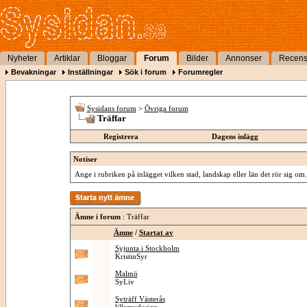
Nyheter
Artiklar
Bloggar
Forum
Bilder
Annonser
Recens
Bevakningar
Inställningar
Sök i forum
Forumregler
Sysidans forum
>
Övriga forum
Träffar
Registrera
Dagens inlägg
Notiser
Ange i rubriken på inlägget vilken stad, landskap eller län det rör sig om.
Ämne i forum
: Träffar
Ämne
/
Startat av
Syjunta i Stockholm
KristinSyr
Malmö
SyLiv
Syträff Västerås