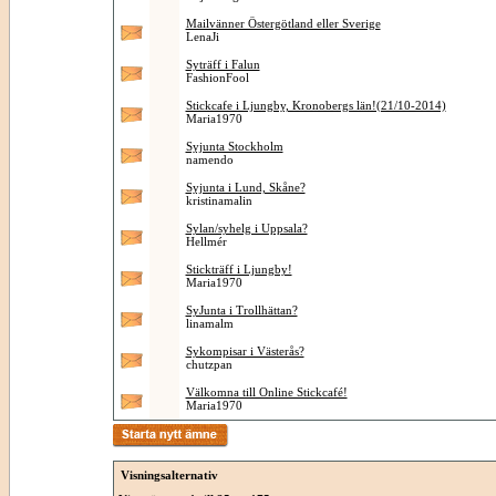
Mailvänner Östergötland eller Sverige
LenaJi
Syträff i Falun
FashionFool
Stickcafe i Ljungby, Kronobergs län!(21/10-2014)
Maria1970
Syjunta Stockholm
namendo
Syjunta i Lund, Skåne?
kristinamalin
Sylan/syhelg i Uppsala?
Hellmér
Stickträff i Ljungby!
Maria1970
SyJunta i Trollhättan?
linamalm
Sykompisar i Västerås?
chutzpan
Välkomna till Online Stickcafé!
Maria1970
Visningsalternativ