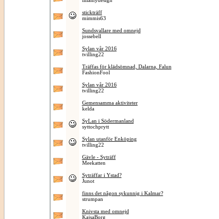
lillamydesign
stickträff
mimmis63
Sundsvallare med omnejd
jossebell
Sylan vår 2016
tvilling22
Träffas för klädsömnad, Dalarna, Falun
FashionFool
Sylan vår 2016
tvilling22
Gemensamma aktiviteter
kelda
SyLan i Södermanland
syttochprytt
Sylan utanför Enköping
tvilling22
Gävle - Syträff
Meekatten
Syträffar i Ystad?
Junot
finns det nâgon sykunnig i Kalmar?
strumpan
Knivsta med omnejd
KajsaBorg