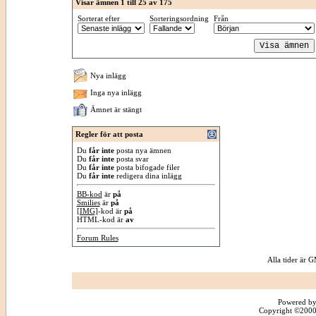
Visar ämnen 1 till 25 av 175
Sorterat efter
Sorteringsordning
Från
Nya inlägg
Inga nya inlägg
Ämnet är stängt
Regler för att posta
Du
får inte
posta nya ämnen
Du
får inte
posta svar
Du
får inte
posta bifogade filer
Du
får inte
redigera dina inlägg
BB-kod
är
på
Smilies
är
på
[IMG]
-kod är
på
HTML-kod är
av
Forum Rules
Alla tider är
Powered by
Copyright ©2000 -