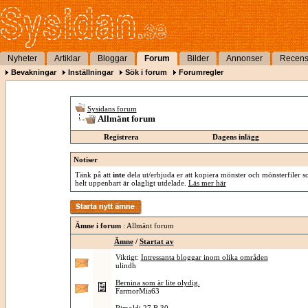
Nyheter
Artiklar
Bloggar
Forum
Bilder
Annonser
Recens
Bevakningar
Inställningar
Sök i forum
Forumregler
Sysidans forum
Allmänt forum
Registrera
Dagens inlägg
Notiser
Tänk på att
inte
dela ut/erbjuda er att kopiera mönster och mönsterfiler so
helt uppenbart är olagligt utdelade.
Läs mer här
Ämne i forum
: Allmänt forum
Ämne
/
Startat av
Viktigt:
Intressanta bloggar inom olika områden
ulindh
Bernina som är lite olydig.
FarmorMia63