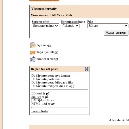
Visningsalternativ
Visar ämnen 1 till 25 av 3656
Sorterat efter
Sorteringsordning
Från
Nya inlägg
Inga nya inlägg
Ämnet är stängt
Regler för att posta
Du
får inte
posta nya ämnen
Du
får inte
posta svar
Du
får inte
posta bifogade filer
Du
får inte
redigera dina inlägg
BB-kod
är
på
Smilies
är
på
[IMG]
-kod är
av
HTML-kod är
av
Forum Rules
Alla tider är