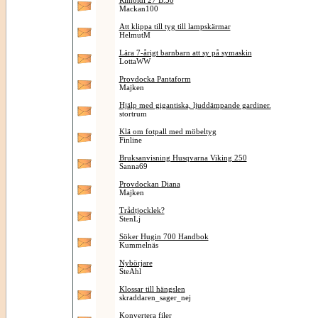
Rimoldi 27 B.30
Mackan100
Att klippa till tyg till lampskärmar
HelmutM
Lära 7-årigt barnbarn att sy på symaskin
LottaWW
Provdocka Pantaform
Majken
Hjälp med gigantiska, ljuddämpande gardiner.
stortrum
Klä om fotpall med möbeltyg
Finline
Bruksanvisning Husqvarna Viking 250
Sanna69
Provdockan Diana
Majken
Trådtjocklek?
StenLj
Söker Hugin 700 Handbok
Kummelnäs
Nybörjare
SteAhl
Klossar till hängslen
skraddaren_sager_nej
Konvertera filer