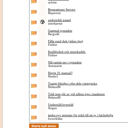
sylotta
Reparationer Service
Reparerar
undretråds trassel
interhjertat
Gammal symaskin
Bergodh
Fålla rund duk (söker tips)
Finline
Kuddfodral och innerkudde.
Finline
Nål ramlat ner i symaskin
Annanarin
Hugin S1 manual?
Henke1
Trasigt blixtlps i ebn skln vinterjacka,
HelmutM
Tråd som går av vid nålens öga i maskinen
HelmutM
Undertråd/övertråd
Jürgen
ändra eyy mönster för trikå till att sy i bäckebölja
boxerkillar