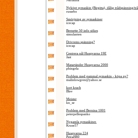
Naftalina
Nyköpt symaskin (Birgitta), dålig trådspänning/tråd
russebo
Smörjning av symaskiner
icecap
Bernette 50 info sökes
simulanten
Drivrems spänning?
icecap
Centrera nål Husqvarna 19E
Jast
Matartänder Husqvarna 2000
phingela
Problem med gammal symaskin - köpa ny?
malinlowgren@yahoo.se
kort krach
Blev
Meister
kn_se
Problem med Bernina 1001
peterpellespanko
Nygamla symaskiner.
Kruse57
Husqvarna 224
PetraH80