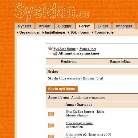
Nyheter
Artiklar
Bloggar
Forum
Bilder
Annonser
Bevakningar
Inställningar
Sök i forum
Forumregler
Sysidans forum
>
Symaskiner
Allmänt om symaskiner
Registrera
Dagens inlägg
Notiser
Ska du köpa symaskin -
läs detta först!
Ämne i forum
: Allmänt om symaskiner
Ämne
/
Startat av
Eva ZigZag Import - hjälp
historicalhoney
Eva zigzag manual
annemarlen
Byta motor på Husqvarna 2000