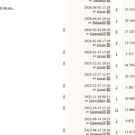
av
Naftalina
 går av...
2026-04-05
11:29
4
25 513
av
icecap
2026-04-02
19:42
1
10 546
av
HelmutM
2026-03-03
08:59
8
57 325
av
Gumpan58
2026-02-06
17:59
4
13 116
av
icecap
2026-01-15
15:09
1
3 317
av
icecap
2025-12-31
19:51
5
34 795
av
icecap
2025-12-27
12:47
3
10 235
av
icecap
2025-12-27
12:30
2
5 302
av
icecap
2025-11-18
00:11
1
10 900
av
Gory-Glory
2025-10-15
12:10
11
15 968
av
Gumpan58
2025-09-14
19:23
2
9 872
av
Gumpan58
2025-08-21
19:34
1
11 672
av
Gumpan58