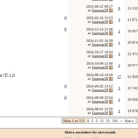
2025-06-22
09:27
8
15 552
av
Gumpan58
2025-02-16
13:23
3
11 671
av
Gumpan58
2024-12-14
11:46
2
10 957
av
Gumpan58
2024-11-05
16:39
1
29 874
av
Gumpan58
2024-10-27
16:43
5
22 472
av
Gumpan58
2024-10-09
12:40
2
20 977
av
Gumpan58
s!
(
1
2
)
2024-09-16
14:10
17
51 920
av
Gumpan58
2024-09-02
13:12
3
15 742
av
Gumpan58
2024-08-09
22:54
2
16 956
av
Gumpan58
2024-08-01
13:59
2
19 078
av
Gumpan58
Sidan 1 av 115
1
2
3
11
51
101
>
Sista
»
Aktiva användare för närvarande