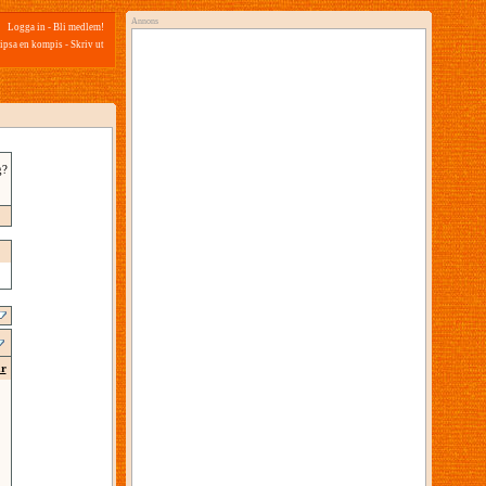
Annons
Logga in
-
Bli medlem!
ipsa en kompis
-
Skriv ut
g?
ar