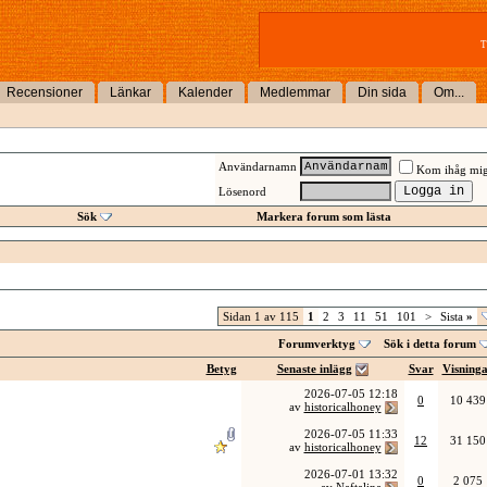
T
Recensioner
Länkar
Kalender
Medlemmar
Din sida
Om...
Användarnamn
Kom ihåg mi
Lösenord
Sök
Markera forum som lästa
Sidan 1 av 115
1
2
3
11
51
101
>
Sista
»
Forumverktyg
Sök i detta forum
Betyg
Senaste inlägg
Svar
Visning
2026-07-05
12:18
0
10 439
av
historicalhoney
2026-07-05
11:33
12
31 150
av
historicalhoney
2026-07-01
13:32
0
2 075