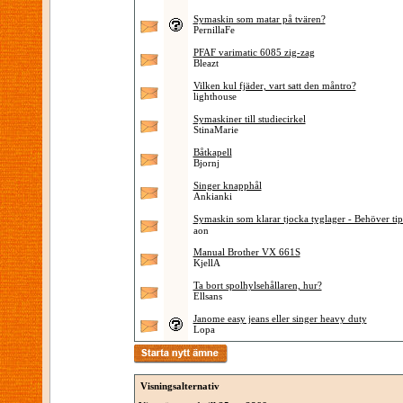
Symaskin som matar på tvären?
PernillaFe
PFAF varimatic 6085 zig-zag
Bleazt
Vilken kul fjäder, vart satt den måntro?
lighthouse
Symaskiner till studiecirkel
StinaMarie
Båtkapell
Bjornj
Singer knapphål
Ankianki
Symaskin som klarar tjocka tyglager - Behöver tip
aon
Manual Brother VX 661S
KjellA
Ta bort spolhylsehållaren, hur?
Ellsans
Janome easy jeans eller singer heavy duty
Lopa
Visningsalternativ