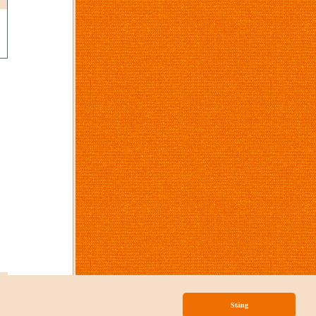
p
Stäng