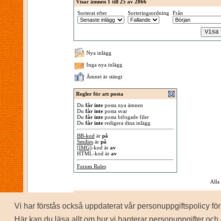
Visar ämnen 1 till 25 av 2866
Sorterat efter
Sorteringsordning
Från
Nya inlägg
Inga nya inlägg
Ämnet är stängt
Regler för att posta
Du
får inte
posta nya ämnen
Du
får inte
posta svar
Du
får inte
posta bifogade filer
Du
får inte
redigera dina inlägg
BB-kod
är
på
Smilies
är
på
[IMG]
-kod är
av
HTML-kod är
av
Forum Rules
Alla
Vi har förstås också uppdaterat vår personuppgiftspolicy 
P
Copyrig
Här kan du läsa allt om hur vi hanterar personuppgifter och 