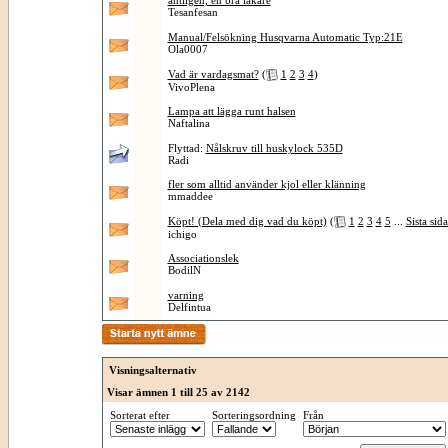
äntligen, en bra läkare
Tesanfesan
Manual/Felsökning Husqvarna Automatic Typ:21E
Ola0007
Vad är vardagsmat?
(
1
2
3
4
)
VivoPlena
Lampa att lägga runt halsen
Naftalina
Flyttad:
Nålskruv till huskylock 535D
Radi
fler som alltid använder kjol eller klänning
mmaddee
Köpt! (Dela med dig vad du köpt)
(
1
2
3
4
5
...
Sista sid
ichigo
Associationslek
BodilN
varning
Delfintua
Visningsalternativ
Visar ämnen 1 till 25 av 2142
Sorterat efter
Sorteringsordning
Från