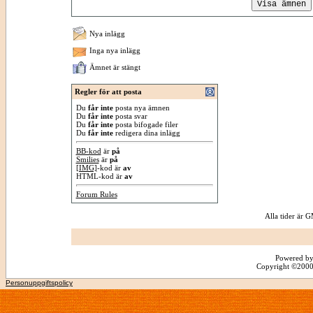
Nya inlägg
Inga nya inlägg
Ämnet är stängt
Regler för att posta
Du
får inte
posta nya ämnen
Du
får inte
posta svar
Du
får inte
posta bifogade filer
Du
får inte
redigera dina inlägg
BB-kod
är
på
Smilies
är
på
[IMG]
-kod är
av
HTML-kod är
av
Forum Rules
Alla tider är
Powered by
Copyright ©2000 -
Personuppgiftspolicy