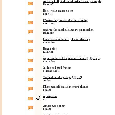
Att holla koll på sin muslimska fru enligt Google
HelmutM
Böcker från amazon.com
gunnele
Försöker inspirera andra i min hobby
monikaw
sendrageller muskelkramp av tyngdtäcken.
HelmutM
hur ofta använder ni kjol eller klänning
mmaddee
Henna håret
LillaHon
jag använder alltid kjol eller klänning
(
1
2
3
)
mmaddee
Julduk röd med fransar.
oldschool297
Vad åt du middag idag?
(
1
2
)
Addes
Klipp med idé om att montera blixtlås
Finline
ritprogram?
ask
Amazon.se öppnat
Finline