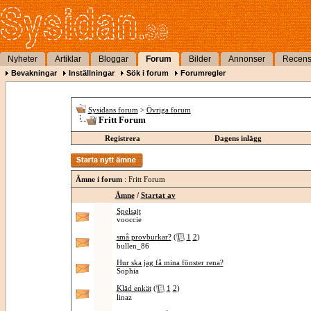
Nyheter
Artiklar
Bloggar
Forum
Bilder
Annonser
Recens
Bevakningar
Inställningar
Sök i forum
Forumregler
Sysidans forum
>
Övriga forum
Fritt Forum
Registrera
Dagens inlägg
Ämne i forum
: Fritt Forum
Ämne
/
Startat av
Spelsajt
vooccie
små provburkar?
(
1
2
)
bullen_86
Hur ska jag få mina fönster rena?
Sophia
Kläd enkät
(
1
2
)
linaz