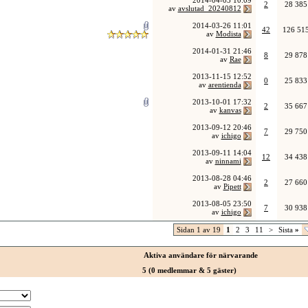
2014-04-03
10:09
2
28 385
av
avslutad_20240812
2014-03-26
11:01
42
126 51
av
Modista
2014-01-31
21:46
8
29 878
av
Rae
2013-11-15
12:52
0
25 833
av
arentienda
2013-10-01
17:32
2
35 667
av
kanvas
2013-09-12
20:46
7
29 750
av
ichigo
2013-09-11
14:04
12
34 438
av
ninnami
2013-08-28
04:46
2
27 660
av
Pipett
2013-08-05
23:50
7
30 938
av
ichigo
Sidan 1 av 19
1
2
3
11
>
Sista
»
Aktiva användare för närvarande
5 (0 medlemmar & 5 gäster)