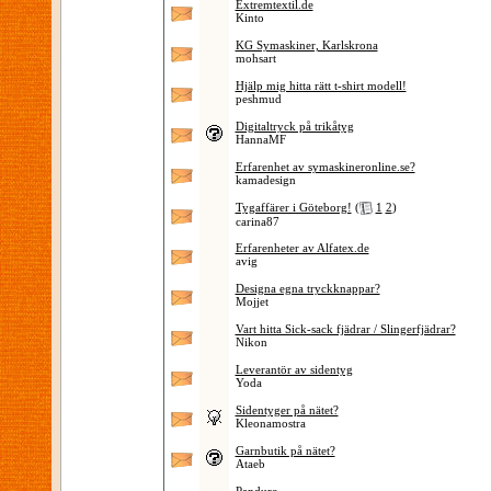
Extremtextil.de
Kinto
KG Symaskiner, Karlskrona
mohsart
Hjälp mig hitta rätt t-shirt modell!
peshmud
Digitaltryck på trikåtyg
HannaMF
Erfarenhet av symaskineronline.se?
kamadesign
Tygaffärer i Göteborg!
(
1
2
)
carina87
Erfarenheter av Alfatex.de
avig
Designa egna tryckknappar?
Mojjet
Vart hitta Sick-sack fjädrar / Slingerfjädrar?
Nikon
Leverantör av sidentyg
Yoda
Sidentyger på nätet?
Kleonamostra
Garnbutik på nätet?
Ataeb