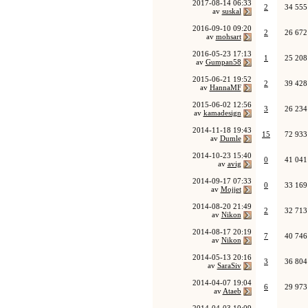
2017-08-14
06:33
2
34 555
av
suskal
2016-09-10
09:20
2
26 672
av
mohsart
2016-05-23
17:13
1
25 208
av
Gumpan58
2015-06-21
19:52
2
39 428
av
HannaMF
2015-06-02
12:56
3
26 234
av
kamadesign
2014-11-18
19:43
15
72 933
av
Dumle
2014-10-23
15:40
0
41 041
av
avig
2014-09-17
07:33
0
33 169
av
Mojjet
2014-08-20
21:49
2
32 713
av
Nikon
2014-08-17
20:19
7
40 746
av
Nikon
2014-05-13
20:16
3
36 804
av
SaraSiv
2014-04-07
19:04
6
29 973
av
Ataeb