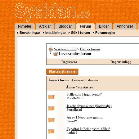
Nyheter
Artiklar
Bloggar
Forum
Bilder
Annonser
Bevakningar
Inställningar
Sök i forum
Forumregler
Sysidans forum
>
Övriga forum
Leverantörsforum
Registrera
Dagens inlägg
Ämne i forum
: Leverantörsforum
Ämne
/
Startat av
Ställe som färgar syntet?
PoodleMom
Jakobs Symaskiner (Södertälje)
Petrolhead
Att sy i Neoprene-gummi
SvenW
Tygaffär åt Fellingsbro-hållet?
kathie1