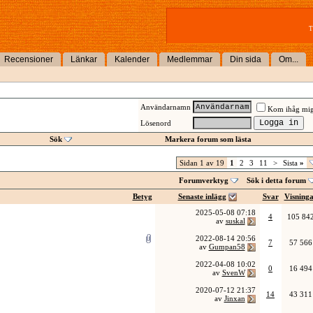
T
Recensioner
Länkar
Kalender
Medlemmar
Din sida
Om...
Användarnamn
Kom ihåg mi
Lösenord
Sök
Markera forum som lästa
Sidan 1 av 19
1
2
3
11
>
Sista
»
Forumverktyg
Sök i detta forum
Betyg
Senaste inlägg
Svar
Visning
2025-05-08
07:18
4
105 84
av
suskal
2022-08-14
20:56
7
57 566
av
Gumpan58
2022-04-08
10:02
0
16 494
av
SvenW
2020-07-12
21:37
14
43 311
av
Jinxan