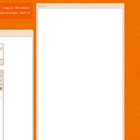
Annons
Logga in
-
Bli medlem!
ipsa en kompis
-
Skriv ut
g?
ar
2