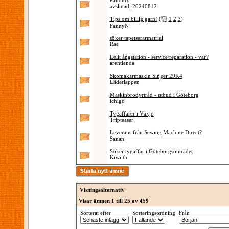
Panduro
avslutad_20240812
Tips om billig garn!
(
1
2
3
)
FannyN
söker tapetserarmatrial
Rae
Lelit ångstation - service/reparation - var?
arentienda
Skomakarmaskin Singer 29K4
Läderlappen
Maskinbrodyrtråd - utbud i Göteborg
ichigo
Tygaffärer i Växjö
Tripteaser
Leverans från Sewing Machine Direct?
Sanan
Söker tygaffär i Göteborgsområdet
Kiwiith
Visningsalternativ
Visar ämnen 1 till 25 av 459
Sorterat efter
Sorteringsordning
Från