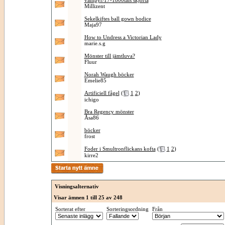
vampyr/17-1800tals skjorta
Millizent
Sekelkiftes ball gown bodice
Maja97
How to Undress a Victorian Lady
marie.s.g
Mönster till jämtluva?
Fluur
Norah Waugh böcker
Emelie85
Artificiell fågel
(
1
2
)
ichigo
Bra Regency mönster
Åsa86
böcker
frost
Foder i Smultronflickans kofta
(
1
2
)
kirre2
Visningsalternativ
Visar ämnen 1 till 25 av 248
Sorterat efter
Sorteringsordning
Från