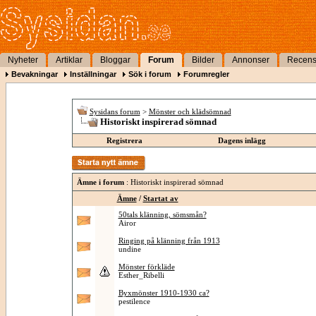
Nyheter
Artiklar
Bloggar
Forum
Bilder
Annonser
Recens
Bevakningar
Inställningar
Sök i forum
Forumregler
Sysidans forum
>
Mönster och klädsömnad
Historiskt inspirerad sömnad
Registrera
Dagens inlägg
Ämne i forum
: Historiskt inspirerad sömnad
Ämne
/
Startat av
50tals klänning, sömsmån?
Airor
Ringing på klänning från 1913
undine
Mönster förkläde
Esther_Ribelli
Byxmönster 1910-1930 ca?
pestilence