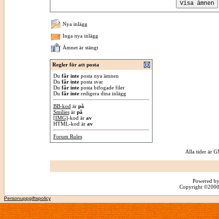
Nya inlägg
Inga nya inlägg
Ämnet är stängt
Regler för att posta
Du
får inte
posta nya ämnen
Du
får inte
posta svar
Du
får inte
posta bifogade filer
Du
får inte
redigera dina inlägg
BB-kod
är
på
Smilies
är
på
[IMG]
-kod är
av
HTML-kod är
av
Forum Rules
Alla tider är
Powered by
Copyright ©2000 -
Personuppgiftspolicy