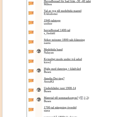
Huvudbonad för bad från -30 -40 talet
Milton
Val av tyg till medeltida mantel
Erkkidotter
1940-talstopp
undine
huvudbonad 1400-tal
s_findahl
Söker mönster 1800-tals klänning
nantu
Medeltida band
Nalayan
Kvinnligt mode under två sekel
kirre2
Hjälp med datering + klädvård
Busen
Amelia Dot ting?
AnnaKå
Underkläder runt 1908-14
Busen
Material till sommarkostym?
(
1
2
)
Busen
1700-tal stängning överdel
siana