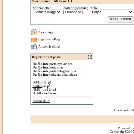
Visar ämnen 1 till 25 av 111
Sorterat efter
Sorteringsordning
Från
Nya inlägg
Inga nya inlägg
Ämnet är stängt
Regler för att posta
Du
får inte
posta nya ämnen
Du
får inte
posta svar
Du
får inte
posta bifogade filer
Du
får inte
redigera dina inlägg
BB-kod
är
på
Smilies
är
på
[IMG]
-kod är
på
HTML-kod är
av
Forum Rules
Alla tider är
Powered by
Copyright ©2000 -