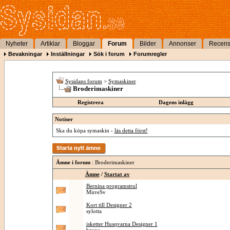
Nyheter
Artiklar
Bloggar
Forum
Bilder
Annonser
Recens
Bevakningar
Inställningar
Sök i forum
Forumregler
Sysidans forum
>
Symaskiner
Broderimaskiner
Registrera
Dagens inlägg
Notiser
Ska du köpa symaskin -
läs detta först!
Ämne i forum
: Broderimaskiner
Ämne
/
Startat av
Bernina programstrul
MirreSv
Kort till Designer 2
sylotta
isketter Husqvarna Designer 1