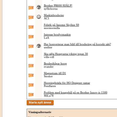
Brother PR600 HJÄLP!
syflickorna
Maskinbroderier
AC1
Felsök på Janome Skyline S9
mormormilla
Intresse brodyrmaskin
LaA
Hur konverterar man bild till brodering på korrekt sätt?
undine
Ska sälja Husqvarna viking topaz 30
ville-vill
Broderibågar hoop
evander
Magnetram till D1
Stroker
Hoopingbräda för HQ Designer ramar
Pendlaren
Problem med knapphål på en Brother Innov-is 1500
MiLa78
Visningsalternativ