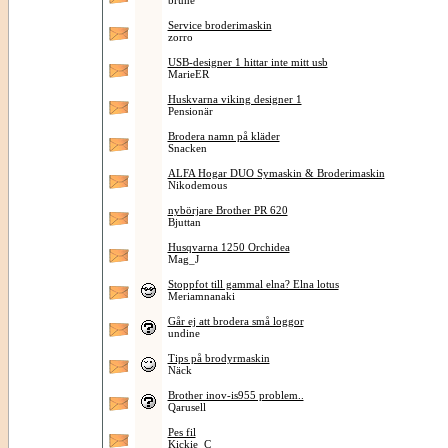
brune
Service broderimaskin
zorro
USB-designer 1 hittar inte mitt usb
MarieER
Huskvarna viking designer 1
Pensionär
Brodera namn på kläder
Snacken
ALFA Hogar DUO Symaskin & Broderimaskin
Nikodemous
nybörjare Brother PR 620
Bjuttan
Husqvarna 1250 Orchidea
Mag_J
Stoppfot till gammal elna? Elna lotus
Meriamnanaki
Går ej att brodera små loggor
undine
Tips på brodyrmaskin
Näck
Brother inov-is955 problem..
Qarusell
Pes fil
Kickie_C