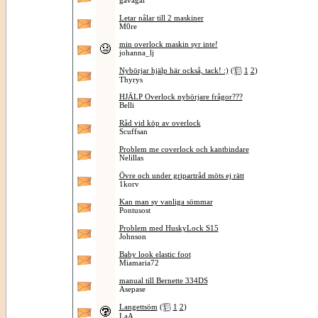
gavagai
Letar nålar till 2 maskiner
M0re
min overlock maskin syr inte!
johanna_lj
Nybörjar hjälp här också, tack! :)
(
1
2
)
Thyrys
HJÄLP Overlock nybörjare frågor???
Belli
Råd vid köp av overlock
Scuffsan
Problem me coverlock och kantbindare
Nelillas
Övre och under gripartråd möts ej rätt
1korv
Kan man sy vanliga sömmar
Pontusost
Problem med HuskyLock S15
Johnson
Baby look elastic foot
Miamaria72
manual till Bernette 334DS
Asepase
Langettsöm
(
1
2
)
LaA