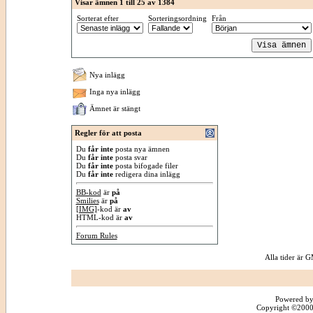
Visar ämnen 1 till 25 av 1384
Sorterat efter
Sorteringsordning
Från
Nya inlägg
Inga nya inlägg
Ämnet är stängt
Regler för att posta
Du
får inte
posta nya ämnen
Du
får inte
posta svar
Du
får inte
posta bifogade filer
Du
får inte
redigera dina inlägg
BB-kod
är
på
Smilies
är
på
[IMG]
-kod är
av
HTML-kod är
av
Forum Rules
Alla tider är
Powered by
Copyright ©2000 -