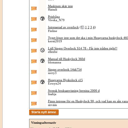
Maskinen skär inte
Haisuli
Prisfråga
Viveka_N79
Intresserad av overlock
(
1
2
3
4
)
Finline
Tyget löper inte som det ska i min Husqvarna huskylock 46
kersti2019
Lidl Singer Overlock S14 78 - Får inte tråden tight!!
ellenbe
Manual till Huskylock 360d
blomanna
Singer overlook 14sh754
sorry3
Husqvarna Hyskolock s15
Eowyn24
Svensk bruksanvisning bernina 2000 d
lisabja
Finns intresse för en Huskylock 90, och vad kan en sån vara
sirvääs
Visningsalternativ