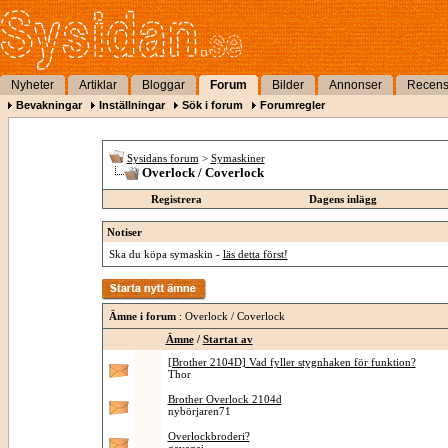
Nyheter
Artiklar
Bloggar
Forum
Bilder
Annonser
Recens
Bevakningar
Inställningar
Sök i forum
Forumregler
Sysidans forum
>
Symaskiner
Overlock / Coverlock
Registrera
Dagens inlägg
Notiser
Ska du köpa symaskin -
läs detta först!
Ämne i forum
: Overlock / Coverlock
Ämne
/
Startat av
[Brother 2104D] Vad fyller stygnhaken för funktion?
Thor
Brother Overlock 2104d
nybörjaren71
Overlockbroderi?