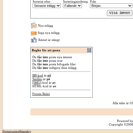
Sorterat efter
Sorteringsordning
Från
Nya inlägg
Inga nya inlägg
Ämnet är stängt
Regler för att posta
Du
får inte
posta nya ämnen
Du
får inte
posta svar
Du
får inte
posta bifogade filer
Du
får inte
redigera dina inlägg
BB-kod
är
på
Smilies
är
på
[IMG]
-kod är
av
HTML-kod är
av
Forum Rules
Alla tider är
Powered by
Copyright ©2000 -
Personuppgiftspolicy