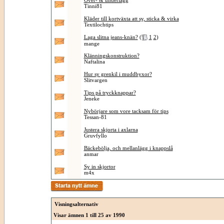
Över- & underlägg
Tinni81
Kläder till kortväxta att sy, sticka & virka
Textilochtips
Laga slitna jeans-knän?
(
1
2
)
mange
Klänningskonstruktion?
Naftalina
Hur sy grenkil i muddbyxor?
Slitvargen
Tips på tryckknappar?
Jeneke
Nybörjare som vore tacksam för tips
Tessan-81
Justera skjorta i axlarna
Gruvfyllo
Bäckebölja, och mellanlägg i knappslå
anmar
Sy in skjortor
m4x
Visningsalternativ
Visar ämnen 1 till 25 av 1990