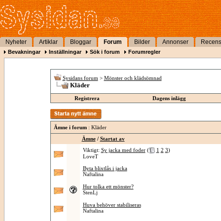
Nyheter
Artiklar
Bloggar
Forum
Bilder
Annonser
Recens
Bevakningar
Inställningar
Sök i forum
Forumregler
Sysidans forum
>
Mönster och klädsömnad
Kläder
Registrera
Dagens inlägg
Ämne i forum
: Kläder
Ämne
/
Startat av
Viktigt:
Sy jacka med foder
(
1
2
3
)
LoveT
Byta blixtlås i jacka
Naftalina
Hur tolka ett mönster?
StenLj
Huva behöver stabiliseras
Naftalina