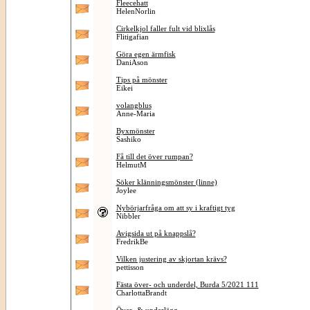
Fleecehatt
HelenNorlin
Cirkelkjol faller fult vid blixlås
Flitigafian
Göra egen ärmfisk
DaniAson
Tips på mönster
Eikei
volangblus
Anne-Maria
Byxmönster
Sashiko
Få till det över rumpan?
HelmutM
Söker klänningsmönster (linne)
Joylee
Nybörjarfråga om att sy i kraftigt tyg
Nibbler
Avigsida ut på knappslå?
FredrikBe
Vilken justering av skjortan krävs?
pettisson
Fästa över- och underdel, Burda 5/2021 111
CharlottaBrandt