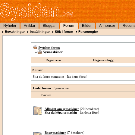
Nyheter
Artiklar
Bloggar
Forum
Bilder
Annonser
Recens
Bevakningar
Inställningar
Sök i forum
Forumregler
Sysidans forum
Symaskiner
Registrera
Dagens inlägg
Notiser
Ska du köpa symaskin -
läs detta först!
Underforum
: Symaskiner
Forum
Allmänt om symaskiner
(20 besökare)
Ska du köpa symaskin -
läs detta först!
Bassymaskiner
(7 besökare)