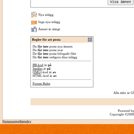
Nya inlägg
Inga nya inlägg
Ämnet är stängt
Regler för att posta
Du
får inte
posta nya ämnen
Du
får inte
posta svar
Du
får inte
posta bifogade filer
Du
får inte
redigera dina inlägg
BB-kod
är
på
Smilies
är
på
[IMG]
-kod är
av
HTML-kod är
av
Forum Rules
Alla tider är
Powered by
Copyright ©2000 -
Personuppgiftspolicy