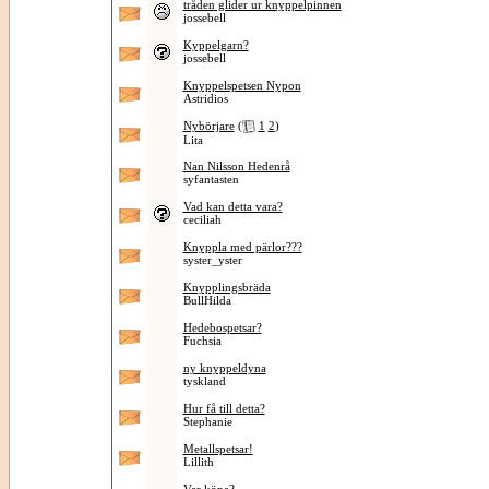
tråden glider ur knyppelpinnen
jossebell
Kyppelgarn?
jossebell
Knyppelspetsen Nypon
Astridios
Nybörjare
(
1
2
)
Lita
Nan Nilsson Hedenrå
syfantasten
Vad kan detta vara?
ceciliah
Knyppla med pärlor???
syster_yster
Knypplingsbräda
BullHilda
Hedebospetsar?
Fuchsia
ny knyppeldyna
tyskland
Hur få till detta?
Stephanie
Metallspetsar!
Lillith