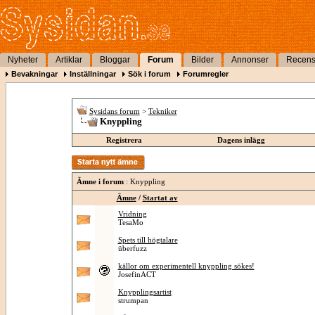
Nyheter
Artiklar
Bloggar
Forum
Bilder
Annonser
Recens
Bevakningar
Inställningar
Sök i forum
Forumregler
Sysidans forum
>
Tekniker
Knyppling
Registrera
Dagens inlägg
Ämne i forum
: Knyppling
Ämne
/
Startat av
Vridning
TesaMo
Spets till högtalare
überfuzz
källor om experimentell knyppling sökes!
JosefinACT
Knypplingsartist
strumpan