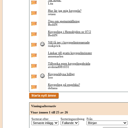
Var köpa?
Lita
Hur lär jag mig knyppla?
retasu
Tips om spetsutställning
BodilN
Knyppling i Hemslöjden nr 07/2
BodilN
Vill få tag i knyppelintresserade
ruskprick
Länkar till gratis knyppelmönster
annemarlen
Tillverka egen knypplingsbräda
avslutad081031
Knyppeldyna billigt
Irre
Knyppling på engelska?
deliana
Visningsalternativ
Visar ämnen 1 till 25 av 26
Sorterat efter
Sorteringsordning
Från