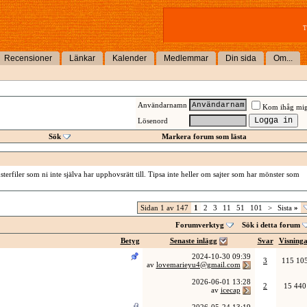
T
Recensioner
Länkar
Kalender
Medlemmar
Din sida
Om...
Användarnamn
Kom ihåg mi
Lösenord
Sök
Markera forum som lästa
erfiler som ni inte själva har upphovsrätt till. Tipsa inte heller om sajter som har mönster som
Sidan 1 av 147
1
2
3
11
51
101
>
Sista
»
Forumverktyg
Sök i detta forum
Betyg
Senaste inlägg
Svar
Visning
2024-10-30
09:39
3
115 10
av
lovemarieyu4@gmail.com
2026-06-01
13:28
2
15 440
av
icecap