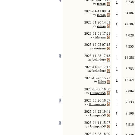
2026-05-24
13:19
4
5 738
av
icecap
2026-04-11
09:54
5
34 087
av
icecap
2026-01-20
14:51
1
42 387
av
icecap
2026-01-01
17:21
0
4 028
av
Majken
2025-12-02
07:15
0
7 355
av
stortrum
2025-11-25
17:13
4
14 281
av
belindore
2025-11-25
17:12
2
8 753
av
belindore
2025-10-27
15:22
4
12 421
av
Nilsrs
2025-06-06
16:50
1
7 804
av
Gumpan58
2025-05-26
16:07
0
7 133
av
Kummelnäs
2025-04-23
19:41
1
9 108
av
Gumpan58
2025-04-14
15:07
2
7 916
av
Gumpan58
2025-03-28
18:29