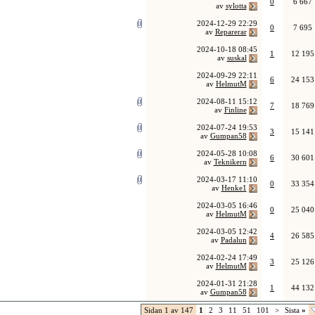
0
6 667
av
sylotta
2024-12-29
22:29
0
7 695
av
Reparerar
2024-10-18
08:45
1
12 195
av
suskal
2024-09-29
22:11
6
24 153
av
HelmutM
2024-08-11
15:12
7
18 769
av
Finline
2024-07-24
19:53
3
15 141
av
Gumpan58
2024-05-28
10:08
6
30 601
av
Teknikern
2024-03-17
11:10
0
33 354
av
Henke1
2024-03-05
16:46
0
25 040
av
HelmutM
2024-03-05
12:42
4
26 585
av
Padalun
2024-02-24
17:49
3
25 126
av
HelmutM
2024-01-31
21:28
1
44 132
av
Gumpan58
Sidan 1 av 147
1
2
3
11
51
101
>
Sista
»