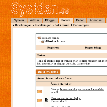
Nyheter
Artiklar
Bloggar
Forum
Bilder
Annonser
Bevakningar
Inställningar
Sök i forum
Forumregler
Sysidans forum
Allmänt forum
Registrera
Dagens inlägg
Notiser
Tänk på att
inte
dela ut/erbjuda er att kopiera mönster och mönst
helt uppenbart är olagligt utdelade.
Läs mer här
Ämne i forum
: Allmänt forum
Ämne
/
Startat av
Viktigt:
Intressanta bloggar inom olika områden
ulindh
Bernina som är lite olydig.
FarmorMia63