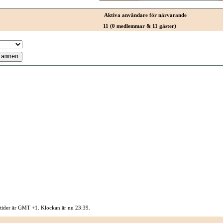
Aktiva användare för närvarande
11 (0 medlemmar & 11 gäster)
 tider är GMT +1. Klockan är nu
23:39
.
Kontakta oss
-
Sysidan
-
Top