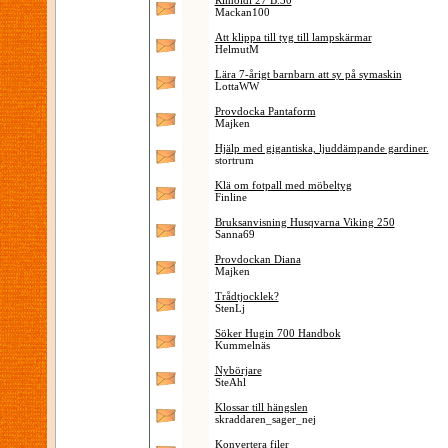
Rimoldi 27 B.30
Mackan100
Att klippa till tyg till lampskärmar
HelmutM
Lära 7-årigt barnbarn att sy på symaskin
LottaWW
Provdocka Pantaform
Majken
Hjälp med gigantiska, ljuddämpande gardiner.
stortrum
Klä om fotpall med möbeltyg
Finline
Bruksanvisning Husqvarna Viking 250
Sanna69
Provdockan Diana
Majken
Trådtjocklek?
StenLj
Söker Hugin 700 Handbok
Kummelnäs
Nybörjare
SteAhl
Klossar till hängslen
skraddaren_sager_nej
Konvertera filer