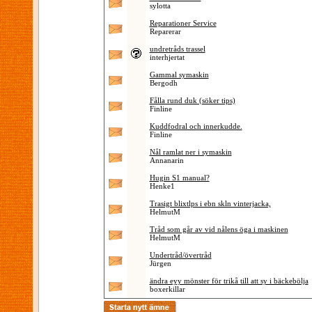
sylotta
Reparationer Service
Reparerar
undretråds trassel
interhjertat
Gammal symaskin
Bergodh
Fålla rund duk (söker tips)
Finline
Kuddfodral och innerkudde.
Finline
Nål ramlat ner i symaskin
Annanarin
Hugin S1 manual?
Henke1
Trasigt blixtlps i ebn skln vinterjacka,
HelmutM
Tråd som går av vid nålens öga i maskinen
HelmutM
Undertråd/övertråd
Jürgen
ändra eyy mönster för trikå till att sy i bäckebölja
boxerkillar