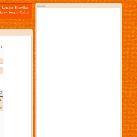
Annons
Logga in
-
Bli medlem!
ipsa en kompis
-
Skriv ut
g?
ar
5