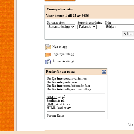
Visningsalternativ
Visar ämnen 1 till 25 av 3656
Sorterat efter
Sorteringsordning
Från
Nya inlägg
Inga nya inlägg
Ämnet är stängt
Regler för att posta
Du
får inte
posta nya ämnen
Du
får inte
posta svar
Du
får inte
posta bifogade filer
Du
får inte
redigera dina inlägg
BB-kod
är
på
Smilies
är
på
[IMG]
-kod är
av
HTML-kod är
av
Forum Rules
Alla