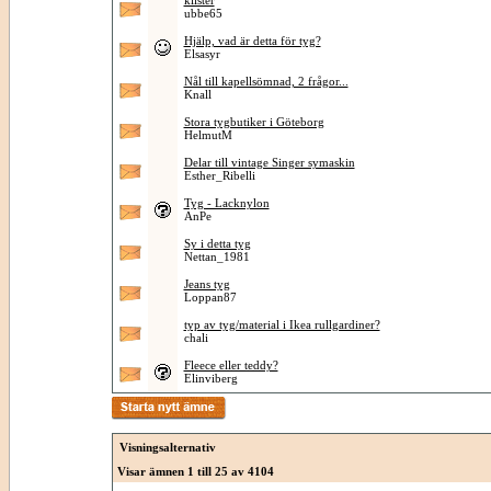
klister
ubbe65
Hjälp, vad är detta för tyg?
Elsasyr
Nål till kapellsömnad, 2 frågor...
Knall
Stora tygbutiker i Göteborg
HelmutM
Delar till vintage Singer symaskin
Esther_Ribelli
Tyg - Lacknylon
AnPe
Sy i detta tyg
Nettan_1981
Jeans tyg
Loppan87
typ av tyg/material i Ikea rullgardiner?
chali
Fleece eller teddy?
Elinviberg
Visningsalternativ
Visar ämnen 1 till 25 av 4104