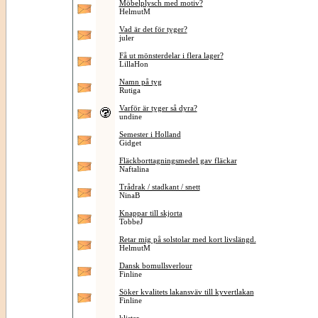
Möbelplysch med motiv?
HelmutM
Vad är det för tyger?
juler
Få ut mönsterdelar i flera lager?
LillaHon
Namn på tyg
Rutiga
Varför är tyger så dyra?
undine
Semester i Holland
Gidget
Fläckborttagningsmedel gav fläckar
Naftalina
Trådrak / stadkant / snett
NinaB
Knappar till skjorta
TobbeJ
Retar mig på solstolar med kort livslängd.
HelmutM
Dansk bomullsverlour
Finline
Söker kvalitets lakansväv till kyvertlakan
Finline