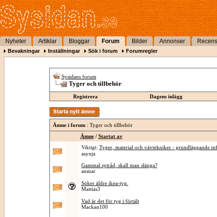
Nyheter
Artiklar
Bloggar
Forum
Bilder
Annonser
Recens
Bevakningar
Inställningar
Sök i forum
Forumregler
Sysidans forum
Tyger och tillbehör
Registrera
Dagens inlägg
Ämne i forum
: Tyger och tillbehör
Ämne
/
Startat av
Viktigt:
Tyger, material och vävtekniker - grundläggande in
asynja
Gammal sytråd, skall man slänga?
anmar
Söker äldre ikea-tyg.
Mattias3
Vad är det för tyg i förtält
Mackan100