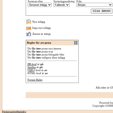
Sorterat efter
Sorteringsordning
Från
Nya inlägg
Inga nya inlägg
Ämnet är stängt
Regler för att posta
Du
får inte
posta nya ämnen
Du
får inte
posta svar
Du
får inte
posta bifogade filer
Du
får inte
redigera dina inlägg
BB-kod
är
på
Smilies
är
på
[IMG]
-kod är
av
HTML-kod är
av
Forum Rules
Alla tider är
Powered by
Copyright ©2000 -
Personuppgiftspolicy