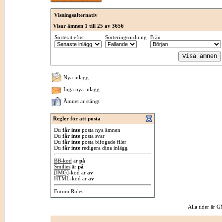
Visningsalternativ
Visar ämnen 1 till 25 av 3656
Sorterat efter
Sorteringsordning
Från
Nya inlägg
Inga nya inlägg
Ämnet är stängt
Regler för att posta
Du
får inte
posta nya ämnen
Du
får inte
posta svar
Du
får inte
posta bifogade filer
Du
får inte
redigera dina inlägg
BB-kod
är
på
Smilies
är
på
[IMG]
-kod är
av
HTML-kod är
av
Forum Rules
Alla tider är