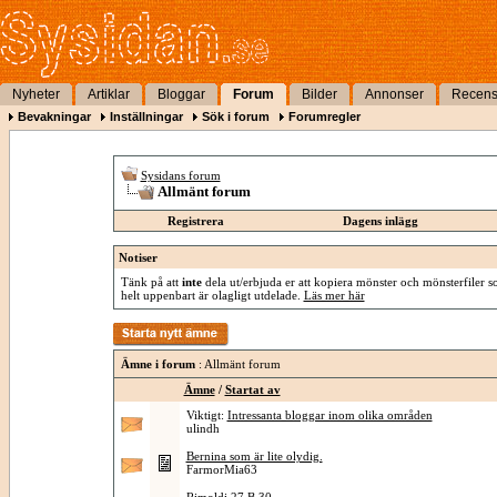
Nyheter
Artiklar
Bloggar
Forum
Bilder
Annonser
Recens
Bevakningar
Inställningar
Sök i forum
Forumregler
Sysidans forum
Allmänt forum
Registrera
Dagens inlägg
Notiser
Tänk på att
inte
dela ut/erbjuda er att kopiera mönster och mönsterfiler so
helt uppenbart är olagligt utdelade.
Läs mer här
Ämne i forum
: Allmänt forum
Ämne
/
Startat av
Viktigt:
Intressanta bloggar inom olika områden
ulindh
Bernina som är lite olydig.
FarmorMia63