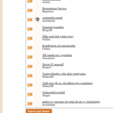
sylotta
Reparationer Service
Reparerar
undretråds trassel
interhjertat
Gammal symaskin
Bergodh
Fålla rund duk (söker tips)
Finline
Kuddfodral och innerkudde.
Finline
Nål ramlat ner i symaskin
Annanarin
Hugin S1 manual?
Henke1
Trasigt blixtlps i ebn skln vinterjacka,
HelmutM
Tråd som går av vid nålens öga i maskinen
HelmutM
Undertråd/övertråd
Jürgen
ändra eyy mönster för trikå till att sy i bäckebölja
boxerkillar