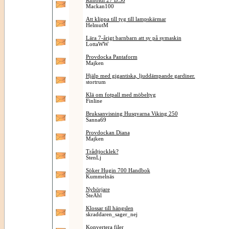
Rimoldi 27 B.30
Mackan100
Att klippa till tyg till lampskärmar
HelmutM
Lära 7-årigt barnbarn att sy på symaskin
LottaWW
Provdocka Pantaform
Majken
Hjälp med gigantiska, ljuddämpande gardiner.
stortrum
Klä om fotpall med möbeltyg
Finline
Bruksanvisning Husqvarna Viking 250
Sanna69
Provdockan Diana
Majken
Trådtjocklek?
StenLj
Söker Hugin 700 Handbok
Kummelnäs
Nybörjare
SteAhl
Klossar till hängslen
skraddaren_sager_nej
Konvertera filer